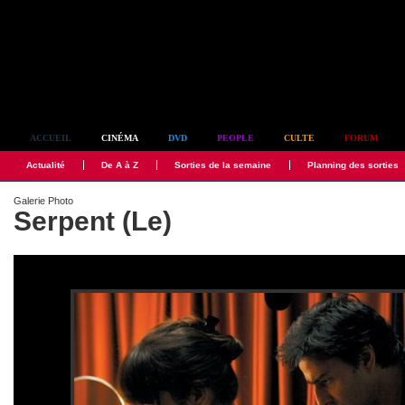
Simplement culte
ACCUEIL
CINÉMA
DVD
PEOPLE
CULTE
FORUM
Actualité
De A à Z
Sorties de la semaine
Planning des sorties
Galerie Photo
Serpent (Le)