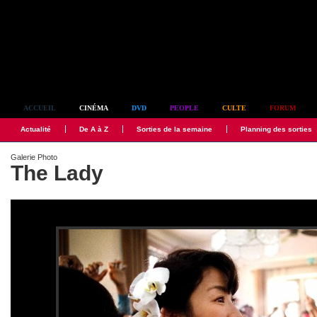
Simplement culte
ACCUEIL
CINÉMA
DVD
PEOPLE
CULTE
FORUM
Actualité
De A à Z
Sorties de la semaine
Planning des sorties
Galerie Photo
The Lady