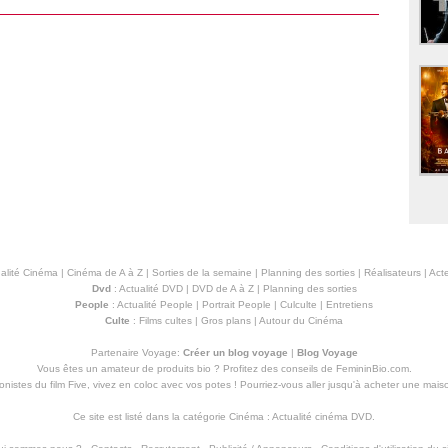
alité Cinéma
|
Cinéma de A à Z
|
Sorties de la semaine
|
Planning des sorties
|
Réalisateurs
|
Acte
Dvd
:
Actualité DVD
|
DVD de A à Z
|
Planning des sorties
People
:
Actualité People
|
Portrait People
|
Culculte
|
Entretiens
Culte
:
Films cultes
|
Gros plans
|
Autour du Cinéma
Partenaire Voyage:
Créer un blog voyage
|
Blog Voyage
Vous êtes un amateur de produits
bio
? Profitez des conseils de FemininBio.com.
istes du film Five, vivez en coloc avec vos potes ! Pourriez-vous aller jusqu'à
acheter une mais
Ce site est listé dans la catégorie
Cinéma
:
Actualité cinéma DVD
.