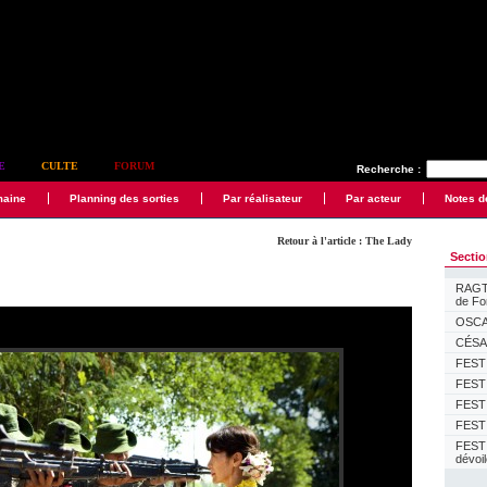
E
CULTE
FORUM
Recherche :
maine
Planning des sorties
Par réalisateur
Par acteur
Notes d
Retour à l'article : The Lady
Secti
RAGTI
de F
OSCAR
CÉSAR
FESTI
FESTI
FESTI
FESTI
FEST
dévoi