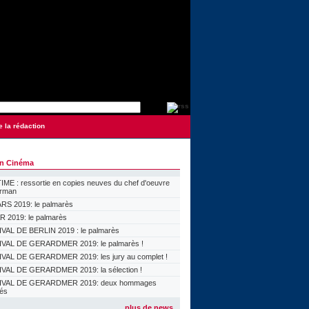
e la rédaction
on Cinéma
ME : ressortie en copies neuves du chef d'oeuvre
orman
S 2019: le palmarès
 2019: le palmarès
VAL DE BERLIN 2019 : le palmarès
VAL DE GERARDMER 2019: le palmarès !
VAL DE GERARDMER 2019: les jury au complet !
VAL DE GERARDMER 2019: la sélection !
IVAL DE GERARDMER 2019: deux hommages
lés
plus de news