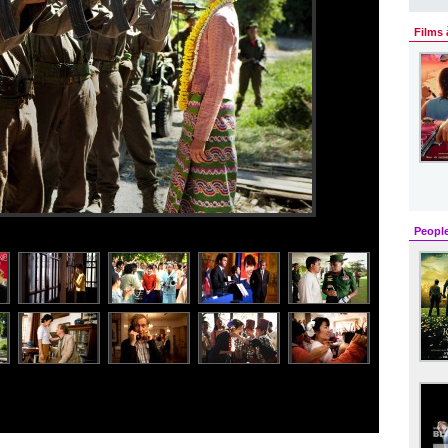
Films 
Peopl