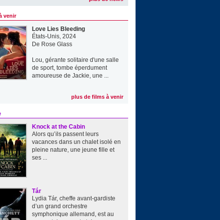
à venir
Love Lies Bleeding
États-Unis, 2024
De
Rose Glass
Lou, gérante solitaire d'une salle
de sport, tombe éperdument
amoureuse de Jackie, une ...
plus de films à venir
e
Knock at the Cabin
Alors qu’ils passent leurs
vacances dans un chalet isolé en
pleine nature, une jeune fille et
ses ...
Tár
Lydia Tár, cheffe avant-gardiste
d’un grand orchestre
symphonique allemand, est au