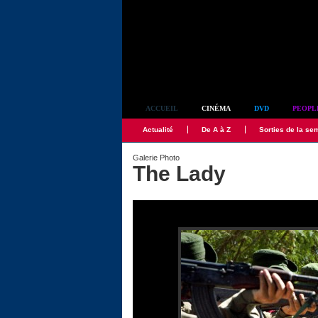
Simplement culte
ACCUEIL
CINÉMA
DVD
PEOPL
Actualité
De A à Z
Sorties de la se
Galerie Photo
The Lady