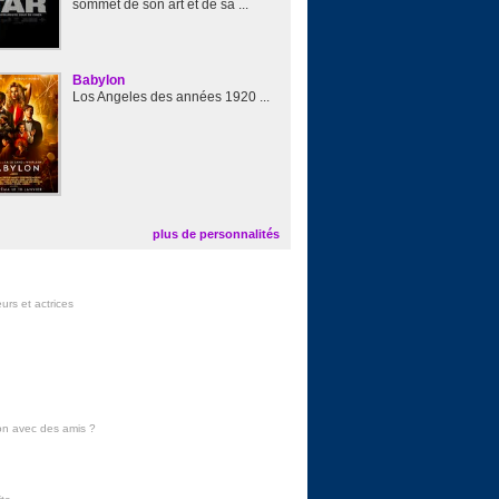
sommet de son art et de sa ...
Babylon
Los Angeles des années 1920 ...
plus de personnalités
urs et actrices
on avec des amis
?