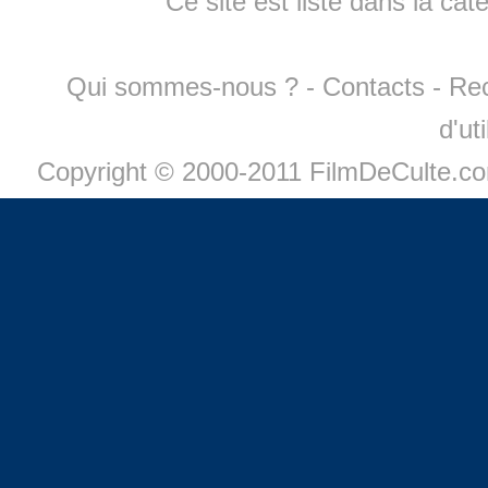
Ce site est listé dans la cat
Qui sommes-nous ?
-
Contacts
-
Re
d'ut
Copyright © 2000-2011 FilmDeCulte.c