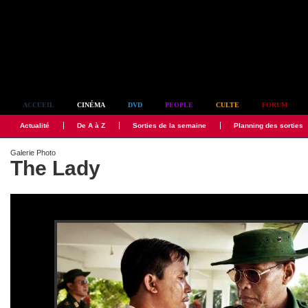
Simplement culte
ACCUEIL
CINÉMA
DVD
PEOPLE
CULTE
FORUM
Actualité
De A à Z
Sorties de la semaine
Planning des sorties
Galerie Photo
The Lady