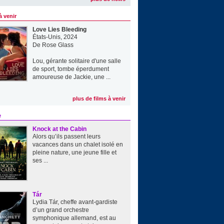
à venir
Love Lies Bleeding
États-Unis, 2024
De
Rose Glass
Lou, gérante solitaire d'une salle
de sport, tombe éperdument
amoureuse de Jackie, une ...
plus de films à venir
e
Knock at the Cabin
Alors qu’ils passent leurs
vacances dans un chalet isolé en
pleine nature, une jeune fille et
ses ...
Tár
Lydia Tár, cheffe avant-gardiste
d’un grand orchestre
symphonique allemand, est au