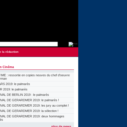
e la rédaction
on Cinéma
ME : ressortie en copies neuves du chef d'oeuvre
orman
S 2019: le palmarès
 2019: le palmarès
VAL DE BERLIN 2019 : le palmarès
VAL DE GERARDMER 2019: le palmarès !
VAL DE GERARDMER 2019: les jury au complet !
VAL DE GERARDMER 2019: la sélection !
IVAL DE GERARDMER 2019: deux hommages
lés
plus de news