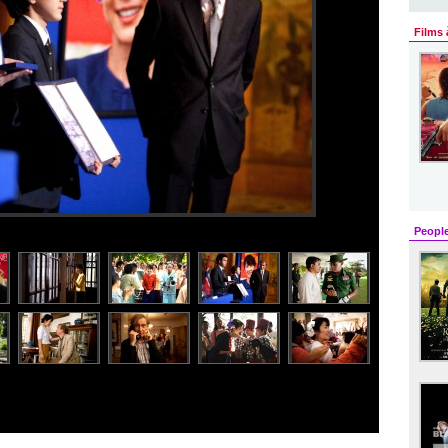
Films 
Peopl