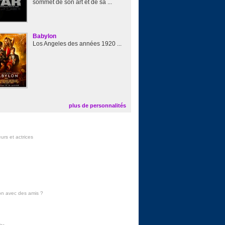
sommet de son art et de sa ...
Babylon
Los Angeles des années 1920 ...
plus de personnalités
urs et actrices
on avec des amis
?