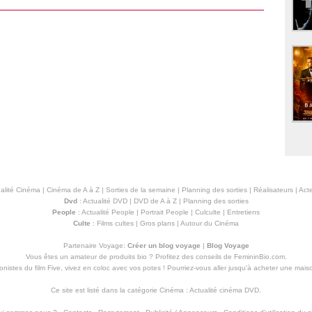
alité Cinéma
|
Cinéma de A à Z
|
Sorties de la semaine
|
Planning des sorties
|
Réalisateurs
|
Acte
Dvd
:
Actualité DVD
|
DVD de A à Z
|
Planning des sorties
People
:
Actualité People
|
Portrait People
|
Culculte
|
Entretiens
Culte
:
Films cultes
|
Gros plans
|
Autour du Cinéma
Partenaire Voyage:
Créer un blog voyage
|
Blog Voyage
Vous êtes un amateur de produits
bio
? Profitez des conseils de FemininBio.com.
istes du film Five, vivez en coloc avec vos potes ! Pourriez-vous aller jusqu'à
acheter une mais
Ce site est listé dans la catégorie
Cinéma
:
Actualité cinéma DVD
.