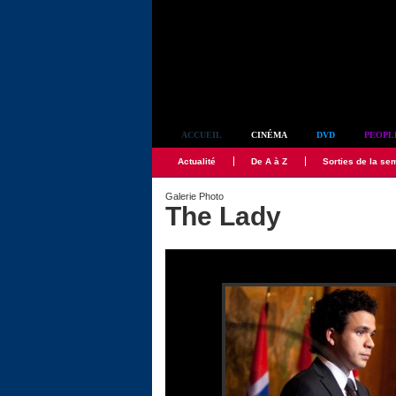
Simplement culte
ACCUEIL
CINÉMA
DVD
PEOPL
Actualité
De A à Z
Sorties de la se
Galerie Photo
The Lady