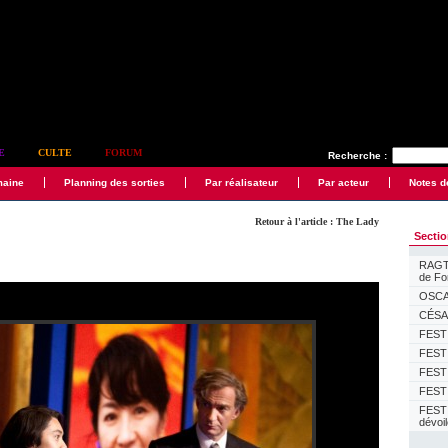
E
CULTE
FORUM
Recherche :
maine
Planning des sorties
Par réalisateur
Par acteur
Notes d
Retour à l'article : The Lady
Secti
RAGTI
de F
OSCAR
CÉSAR
FESTI
FESTI
FESTI
FESTI
FEST
dévoi