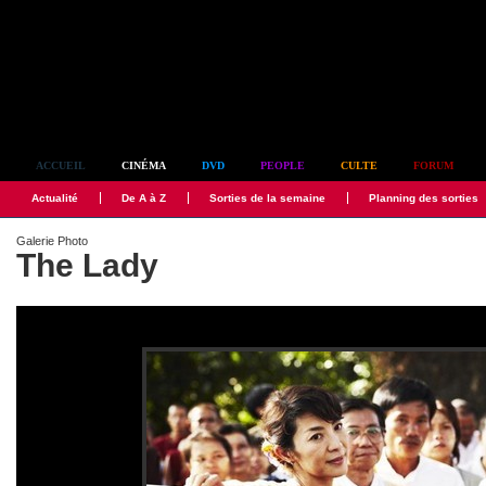
Simplement culte
ACCUEIL
CINÉMA
DVD
PEOPLE
CULTE
FORUM
Actualité
De A à Z
Sorties de la semaine
Planning des sorties
Galerie Photo
The Lady