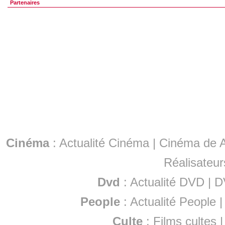
Partenaires
Cinéma
:
Actualité Cinéma
|
Cinéma de A
Réalisateur
Dvd
:
Actualité DVD
|
D
People
:
Actualité People
Culte
:
Films cultes