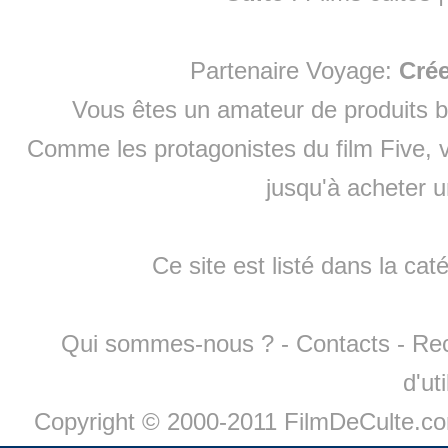
Partenaire Voyage:
Cré
Vous êtes un amateur de produits
b
Comme les protagonistes du film Five, v
jusqu'à
acheter 
Ce site est listé dans la cat
Qui sommes-nous ?
-
Contacts
-
Re
d'ut
Copyright © 2000-2011 FilmDeCulte.c