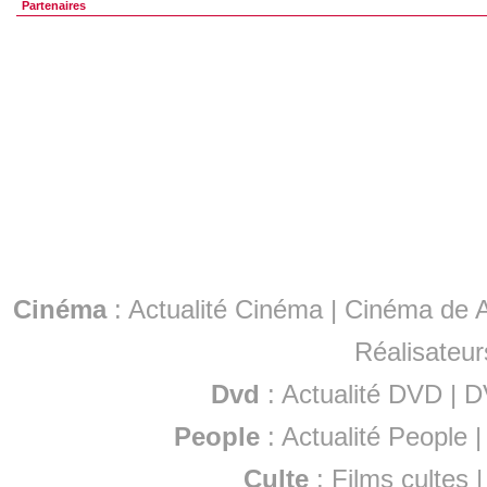
Partenaires
Cinéma
:
Actualité Cinéma
|
Cinéma de A
Réalisateur
Dvd
:
Actualité DVD
|
D
People
:
Actualité People
Culte
:
Films cultes