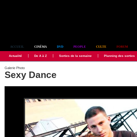
Simplement culte
ACCUEIL
CINÉMA
DVD
PEOPLE
CULTE
FORUM
Actualité
De A à Z
Sorties de la semaine
Planning des sorties
Galerie Photo
Sexy Dance