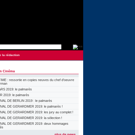
e la rédaction
on Cinéma
ME : ressortie en copies neuves du chef d'oeuvre
orman
S 2019: le palmarès
 2019: le palmarès
VAL DE BERLIN 2019 : le palmarès
VAL DE GERARDMER 2019: le palmarès !
VAL DE GERARDMER 2019: les jury au complet !
VAL DE GERARDMER 2019: la sélection !
IVAL DE GERARDMER 2019: deux hommages
lés
plus de news