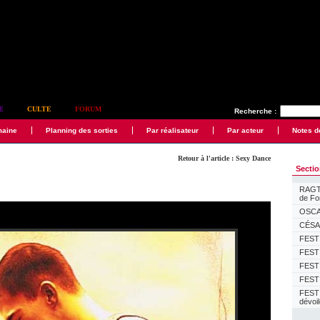
E
CULTE
FORUM
Recherche :
maine
Planning des sorties
Par réalisateur
Par acteur
Notes d
Retour à l'article : Sexy Dance
Secti
RAGTI
de F
OSCAR
CÉSAR
FESTI
FESTI
FESTI
FESTI
FEST
dévoi