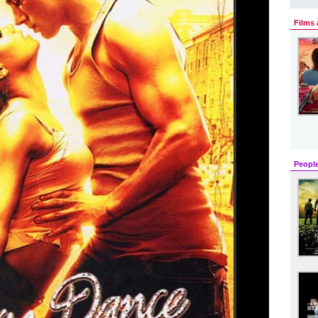
Films 
Peopl