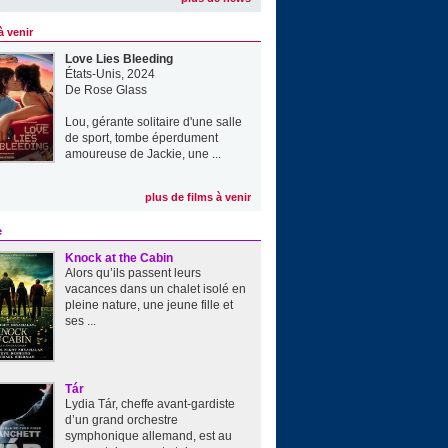
à venir
Love Lies Bleeding
États-Unis, 2024
De
Rose Glass
Lou, gérante solitaire d'une salle
de sport, tombe éperdument
amoureuse de Jackie, une ...
plus de films à venir
e
Knock at the Cabin
Alors qu’ils passent leurs
vacances dans un chalet isolé en
pleine nature, une jeune fille et
ses ...
Tár
Lydia Tár, cheffe avant-gardiste
d’un grand orchestre
symphonique allemand, est au