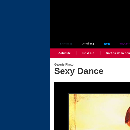
Simplement culte
ACCUEIL
CINÉMA
DVD
PEOPL
Actualité
De A à Z
Sorties de la se
Galerie Photo
Sexy Dance