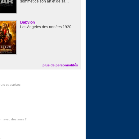
sommet de son art et de sa ...
Babylon
Los Angeles des années 1920 ...
plus de personnalités
urs et actrices
on avec des amis
?