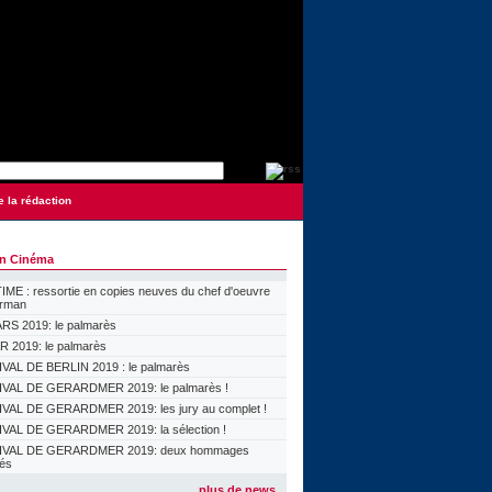
e la rédaction
on Cinéma
ME : ressortie en copies neuves du chef d'oeuvre
orman
S 2019: le palmarès
 2019: le palmarès
VAL DE BERLIN 2019 : le palmarès
VAL DE GERARDMER 2019: le palmarès !
VAL DE GERARDMER 2019: les jury au complet !
VAL DE GERARDMER 2019: la sélection !
IVAL DE GERARDMER 2019: deux hommages
lés
plus de news