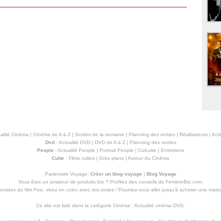
alité Cinéma
|
Cinéma de A à Z
|
Sorties de la semaine
|
Planning des sorties
|
Réalisateurs
|
Acte
Dvd
:
Actualité DVD
|
DVD de A à Z
|
Planning des sorties
People
:
Actualité People
|
Portrait People
|
Culculte
|
Entretiens
Culte
:
Films cultes
|
Gros plans
|
Autour du Cinéma
Partenaire Voyage:
Créer un blog voyage
|
Blog Voyage
Vous êtes un amateur de produits
bio
? Profitez des conseils de FemininBio.com.
istes du film Five, vivez en coloc avec vos potes ! Pourriez-vous aller jusqu'à
acheter une mais
Ce site est listé dans la catégorie
Cinéma
:
Actualité cinéma DVD
.