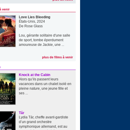
à venir
Love Lies Bleeding
États-Unis, 2024
De
Rose Glass
Lou, gérante solitaire d'une salle
de sport, tombe éperdument
amoureuse de Jackie, une ...
plus de films à venir
e
Knock at the Cabin
Alors qu’ils passent leurs
vacances dans un chalet isolé en
pleine nature, une jeune fille et
ses ...
Tár
Lydia Tár, cheffe avant-gardiste
d’un grand orchestre
symphonique allemand, est au