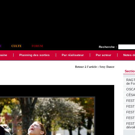
E
CULTE
FORUM
Recherche :
maine
Planning des sorties
Par réalisateur
Par acteur
Notes d
Retour à l'article : Sexy Dance
Secti
RAGTI
de F
OSCAR
CÉSAR
FESTI
FESTI
FESTI
FESTI
FEST
dévoi