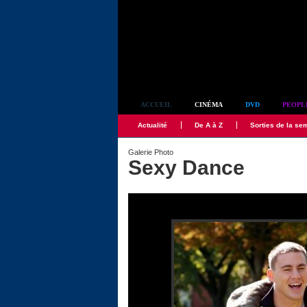
Simplement culte
ACCUEIL
CINÉMA
DVD
PEOPL
Actualité
De A à Z
Sorties de la se
Galerie Photo
Sexy Dance