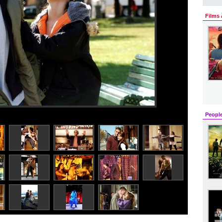
Films 
Peopl