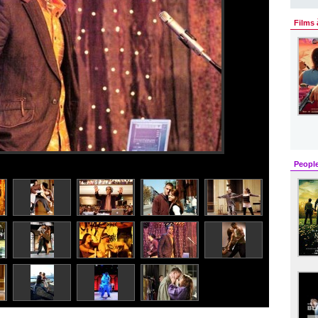
Films 
Peopl