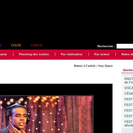
E
CULTE
FORUM
Recherche :
maine
Planning des sorties
Par réalisateur
Par acteur
Notes d
Retour à l'article : Sexy Dance
Secti
RAGTI
de F
OSCAR
CÉSAR
FESTI
FESTI
FESTI
FESTI
FEST
dévoi