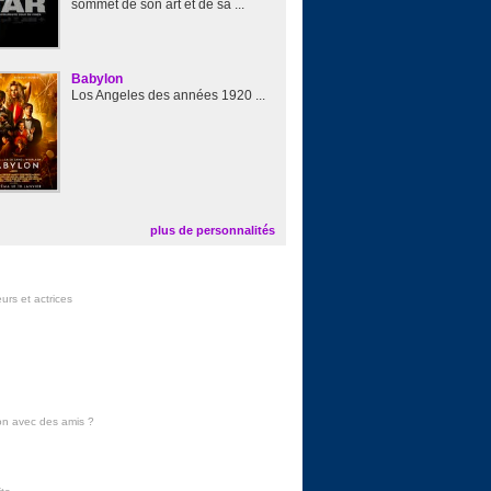
sommet de son art et de sa ...
Babylon
Los Angeles des années 1920 ...
plus de personnalités
urs et actrices
on avec des amis
?