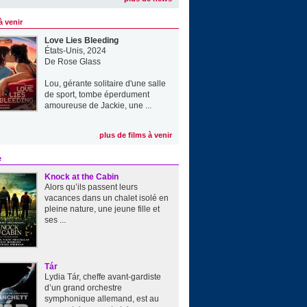
à venir
Love Lies Bleeding
États-Unis, 2024
De
Rose Glass
Lou, gérante solitaire d'une salle
de sport, tombe éperdument
amoureuse de Jackie, une ...
plus de films à venir
e
Knock at the Cabin
Alors qu’ils passent leurs
vacances dans un chalet isolé en
pleine nature, une jeune fille et
ses ...
Tár
Lydia Tár, cheffe avant-gardiste
d’un grand orchestre
symphonique allemand, est au