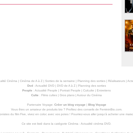
alité Cinéma
|
Cinéma de A à Z
|
Sorties de la semaine
|
Planning des sorties
|
Réalisateurs
|
Acte
Dvd
:
Actualité DVD
|
DVD de A à Z
|
Planning des sorties
People
:
Actualité People
|
Portrait People
|
Culculte
|
Entretiens
Culte
:
Films cultes
|
Gros plans
|
Autour du Cinéma
Partenaire Voyage:
Créer un blog voyage
|
Blog Voyage
Vous êtes un amateur de produits
bio
? Profitez des conseils de FemininBio.com.
istes du film Five, vivez en coloc avec vos potes ! Pourriez-vous aller jusqu'à
acheter une mais
Ce site est listé dans la catégorie
Cinéma
:
Actualité cinéma DVD
.