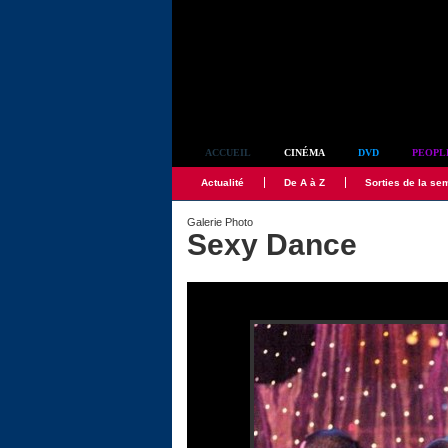
Simplement culte
ACCUEIL
CINÉMA
DVD
PEOPL
Actualité
De A à Z
Sorties de la se
Galerie Photo
Sexy Dance