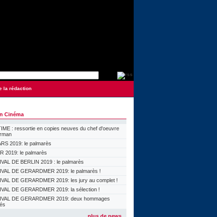
e la rédaction
on Cinéma
ME : ressortie en copies neuves du chef d'oeuvre
orman
S 2019: le palmarès
 2019: le palmarès
VAL DE BERLIN 2019 : le palmarès
VAL DE GERARDMER 2019: le palmarès !
VAL DE GERARDMER 2019: les jury au complet !
VAL DE GERARDMER 2019: la sélection !
IVAL DE GERARDMER 2019: deux hommages
lés
plus de news