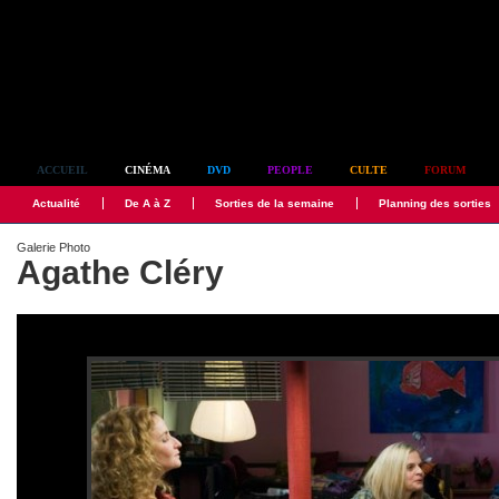
Simplement culte
ACCUEIL
CINÉMA
DVD
PEOPLE
CULTE
FORUM
Actualité
De A à Z
Sorties de la semaine
Planning des sorties
Galerie Photo
Agathe Cléry