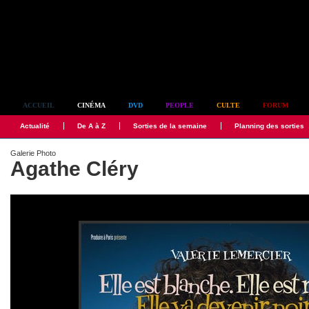
Simplement culte
ACCUEIL
CINÉMA
DVD
PEOPLE
CULTE
FORUM
Actualité
De A à Z
Sorties de la semaine
Planning des sorties
Galerie Photo
Agathe Cléry