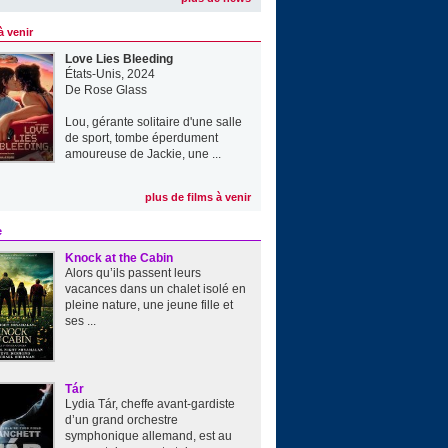
à venir
Love Lies Bleeding
États-Unis, 2024
De
Rose Glass
Lou, gérante solitaire d'une salle
de sport, tombe éperdument
amoureuse de Jackie, une ...
plus de films à venir
e
Knock at the Cabin
Alors qu’ils passent leurs
vacances dans un chalet isolé en
pleine nature, une jeune fille et
ses ...
Tár
Lydia Tár, cheffe avant-gardiste
d’un grand orchestre
symphonique allemand, est au