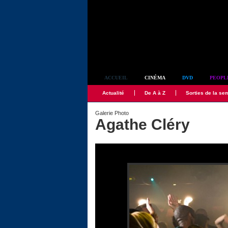
Simplement culte
ACCUEIL
CINÉMA
DVD
PEOPL
Actualité
De A à Z
Sorties de la se
Galerie Photo
Agathe Cléry