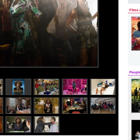
Films 
Peopl