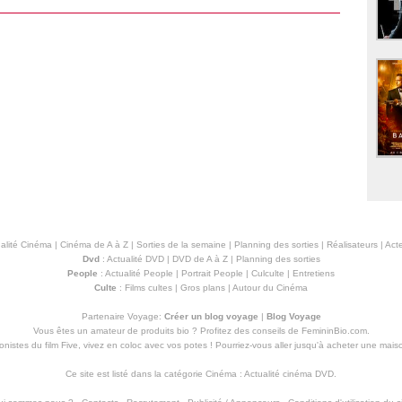
alité Cinéma
|
Cinéma de A à Z
|
Sorties de la semaine
|
Planning des sorties
|
Réalisateurs
|
Acte
Dvd
:
Actualité DVD
|
DVD de A à Z
|
Planning des sorties
People
:
Actualité People
|
Portrait People
|
Culculte
|
Entretiens
Culte
:
Films cultes
|
Gros plans
|
Autour du Cinéma
Partenaire Voyage:
Créer un blog voyage
|
Blog Voyage
Vous êtes un amateur de produits
bio
? Profitez des conseils de FemininBio.com.
istes du film Five, vivez en coloc avec vos potes ! Pourriez-vous aller jusqu'à
acheter une mais
Ce site est listé dans la catégorie
Cinéma
:
Actualité cinéma DVD
.