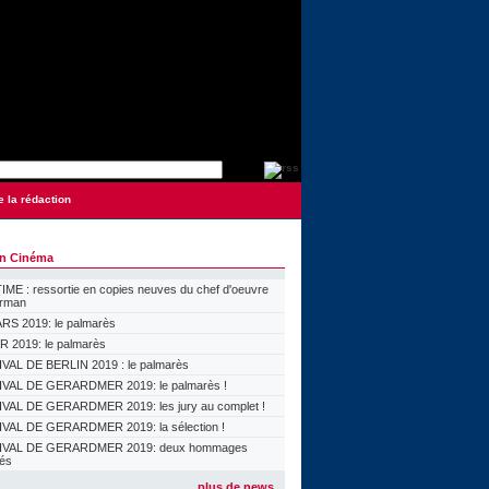
e la rédaction
on Cinéma
ME : ressortie en copies neuves du chef d'oeuvre
orman
S 2019: le palmarès
 2019: le palmarès
VAL DE BERLIN 2019 : le palmarès
VAL DE GERARDMER 2019: le palmarès !
VAL DE GERARDMER 2019: les jury au complet !
VAL DE GERARDMER 2019: la sélection !
IVAL DE GERARDMER 2019: deux hommages
lés
plus de news