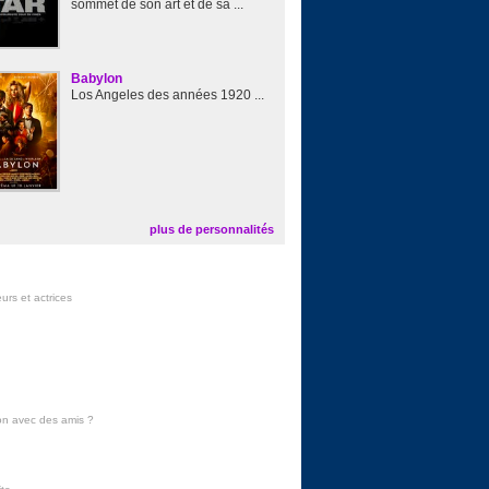
sommet de son art et de sa ...
Babylon
Los Angeles des années 1920 ...
plus de personnalités
urs et actrices
on avec des amis
?