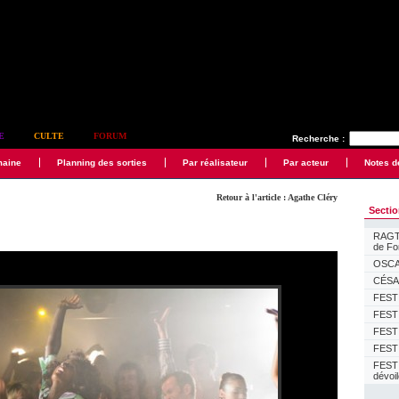
E
CULTE
FORUM
Recherche :
maine
Planning des sorties
Par réalisateur
Par acteur
Notes d
Retour à l'article : Agathe Cléry
Secti
RAGTI
de F
OSCAR
CÉSAR
FESTI
FESTI
FESTI
FESTI
FEST
dévoi