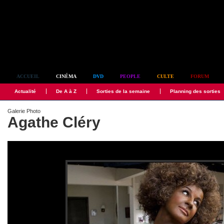
Simplement culte
ACCUEIL
CINÉMA
DVD
PEOPLE
CULTE
FORUM
Actualité
De A à Z
Sorties de la semaine
Planning des sorties
Galerie Photo
Agathe Cléry