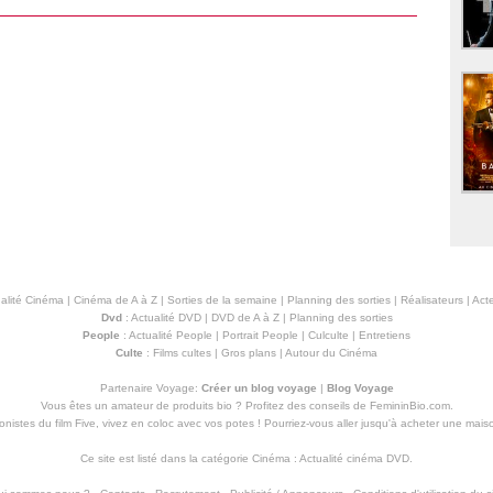
alité Cinéma
|
Cinéma de A à Z
|
Sorties de la semaine
|
Planning des sorties
|
Réalisateurs
|
Acte
Dvd
:
Actualité DVD
|
DVD de A à Z
|
Planning des sorties
People
:
Actualité People
|
Portrait People
|
Culculte
|
Entretiens
Culte
:
Films cultes
|
Gros plans
|
Autour du Cinéma
Partenaire Voyage:
Créer un blog voyage
|
Blog Voyage
Vous êtes un amateur de produits
bio
? Profitez des conseils de FemininBio.com.
istes du film Five, vivez en coloc avec vos potes ! Pourriez-vous aller jusqu'à
acheter une mais
Ce site est listé dans la catégorie
Cinéma
:
Actualité cinéma DVD
.