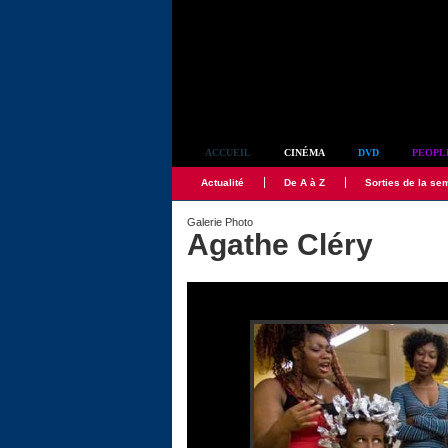
Simplement culte
ACCUEIL
CINÉMA
DVD
PEOPL
Actualité
De A à Z
Sorties de la se
Galerie Photo
Agathe Cléry