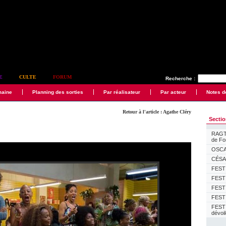
E
CULTE
FORUM
Recherche :
maine
Planning des sorties
Par réalisateur
Par acteur
Notes d
Retour à l'article : Agathe Cléry
Secti
RAGTI
de F
OSCAR
CÉSAR
FESTI
FESTI
FESTI
FESTI
FEST
dévoi