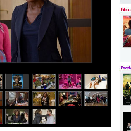
Films 
Peopl