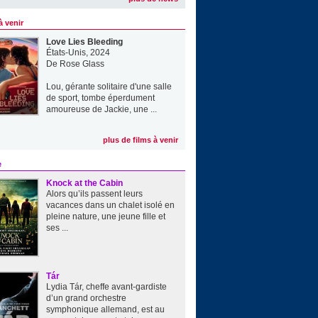
à venir
Love Lies Bleeding
États-Unis, 2024
De
Rose Glass
Lou, gérante solitaire d'une salle
de sport, tombe éperdument
amoureuse de Jackie, une ...
plus de films à venir
e
Knock at the Cabin
Alors qu’ils passent leurs
vacances dans un chalet isolé en
pleine nature, une jeune fille et
ses ...
Tár
Lydia Tár, cheffe avant-gardiste
d’un grand orchestre
symphonique allemand, est au