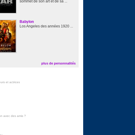
sommet de son art et de sa ...
Babylon
Los Angeles des années 1920 ...
plus de personnalités
urs et actrices
on avec des amis
?