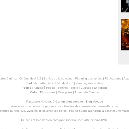
alité Cinéma
|
Cinéma de A à Z
|
Sorties de la semaine
|
Planning des sorties
|
Réalisateurs
|
Acte
Dvd
:
Actualité DVD
|
DVD de A à Z
|
Planning des sorties
People
:
Actualité People
|
Portrait People
|
Culculte
|
Entretiens
Culte
:
Films cultes
|
Gros plans
|
Autour du Cinéma
Partenaire Voyage:
Créer un blog voyage
|
Blog Voyage
Vous êtes un amateur de produits
bio
? Profitez des conseils de FemininBio.com.
istes du film Five, vivez en coloc avec vos potes ! Pourriez-vous aller jusqu'à
acheter une mais
Ce site est listé dans la catégorie
Cinéma
:
Actualité cinéma DVD
.