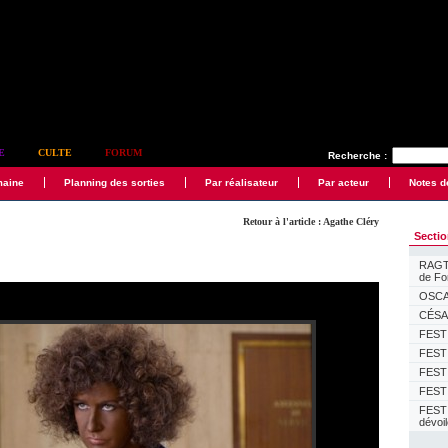
E
CULTE
FORUM
Recherche :
maine
Planning des sorties
Par réalisateur
Par acteur
Notes d
Retour à l'article : Agathe Cléry
Secti
RAGTI
de F
OSCAR
CÉSAR
FESTI
FESTI
FESTI
FESTI
FEST
dévoi