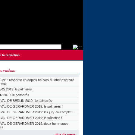
e la rédaction
on Cinéma
ME : ressortie en copies neuves du chef d'oeuvre
orman
S 2019: le palmarès
 2019: le palmarès
VAL DE BERLIN 2019 : le palmarès
VAL DE GERARDMER 2019: le palmarès !
VAL DE GERARDMER 2019: les jury au complet !
VAL DE GERARDMER 2019: la sélection !
IVAL DE GERARDMER 2019: deux hommages
lés
plus de news