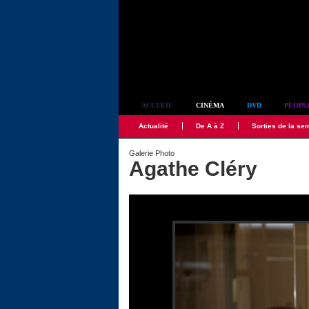
Simplement culte
ACCUEIL
CINÉMA
DVD
PEOPL
Actualité
De A à Z
Sorties de la se
Galerie Photo
Agathe Cléry