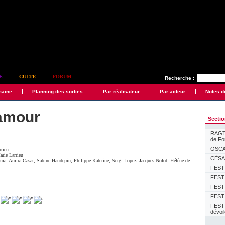
E
CULTE
FORUM
Recherche :
maine
Planning des sorties
Par réalisateur
Par acteur
Notes d
'amour
Secti
RAGTI
de F
OSCAR
rrieu
arie Larrieu
CÉSAR
ema
,
Amira Casar
,
Sabine Haudepin
,
Philippe Katerine
,
Sergi Lopez
,
Jacques Nolot
,
Hélène de
FESTI
FESTI
FESTI
FESTI
FEST
dévoi