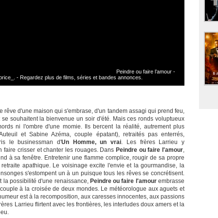
Peindre ou faire l’amour -
ce_. - Regardez plus de films, séries et bandes annonces.
e rêve d'une maison qui s'embrase, d'un tandem assagi qui prend feu,
t se souhaitent la bienvenue un soir d'été. Mais ces ronds voluptueux
ords ni l'ombre d'une momie. Ils bercent la réalité, autrement plus
Auteuil et Sabine Azéma, couple épatant), retraités pas enterrés,
ris le businessman d'
Un Homme, un vrai
. Les frères Larrieu y
 faire crisser et chanter les rouages. Dans
Peindre ou faire l'amour
,
end à sa fenêtre. Entretenir une flamme complice, rougir de sa propre
ne retraite apathique. Le voisinage excite l'envie et la gourmandise, la
ensonges s'estompent un à un puisque tous les rêves se concrétisent.
t la possibilité d'une renaissance,
Peindre ou faire l'amour
embrasse
n couple à la croisée de deux mondes. Le météorologue aux aguets et
L'humeur est à la recomposition, aux caresses innocentes, aux passions
rères Larrieu flirtent avec les frontières, les interludes doux amers et la
peu.