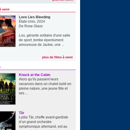
à venir
Love Lies Bleeding
États-Unis, 2024
De
Rose Glass
Lou, gérante solitaire d'une salle
de sport, tombe éperdument
amoureuse de Jackie, une ...
plus de films à venir
e
Knock at the Cabin
Alors qu’ils passent leurs
vacances dans un chalet isolé en
pleine nature, une jeune fille et
ses ...
Tár
Lydia Tár, cheffe avant-gardiste
d’un grand orchestre
symphonique allemand, est au