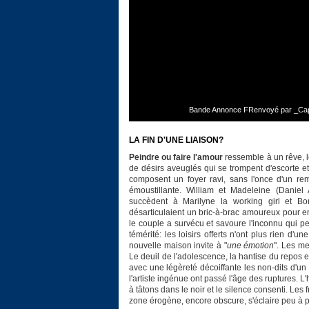
Bande Annonce FRenvoyé par _Capri
LA FIN D'UNE LIAISON?
Peindre ou faire l'amour
ressemble à un rêve, l
de désirs aveuglés qui se trompent d'escorte e
composent un foyer ravi, sans l'once d'un rem
émoustillante. William et Madeleine (Daniel 
succèdent à Marilyne la working girl et Bo
désarticulaient un bric-à-brac amoureux pour en
le couple a survécu et savoure l'inconnu qui p
témérité: les loisirs offerts n'ont plus rien d'u
nouvelle maison invite à "
une émotion
". Les m
Le deuil de l'adolescence, la hantise du repos e
avec une légèreté décoiffante les non-dits d'u
l'artiste ingénue ont passé l'âge des ruptures. 
à tâtons dans le noir et le silence consenti. Les f
zone érogène, encore obscure, s'éclaire peu à 