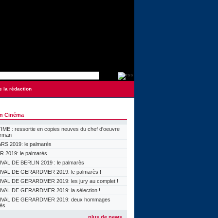
e la rédaction
on Cinéma
ME : ressortie en copies neuves du chef d'oeuvre
orman
S 2019: le palmarès
 2019: le palmarès
VAL DE BERLIN 2019 : le palmarès
VAL DE GERARDMER 2019: le palmarès !
VAL DE GERARDMER 2019: les jury au complet !
VAL DE GERARDMER 2019: la sélection !
IVAL DE GERARDMER 2019: deux hommages
lés
plus de news