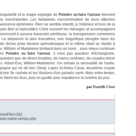
 singularité et la magie espiègle de
Peindre ou faire l'amour
tiennent
ns nonchalantes. Les fantasmes s'accommodent de leurs attaches
rvescence éphémère. Rien ne semble interdit, à l'intérieur et hors de la
cques Brel et Aphrodite's Child couvent les ménages et accompagnent
 renoncent à aucune traversée périlleuse, la transgression commence
e. La séquence la plus évocatrice, une magnifique plongée dans les
 de lâcher prise devient aphrodisiaque et le même rituel se répète à
ence, William et Madeleine tombent dans un ravin... pour mieux continuer
Dans
Peindre ou faire l'amour
, il n'est pas question d'échangisme,
 question que de désirs troubles, de mains confuses, de couples miroir
s. Adam-Eva, William-Madeleine: l'un exhale la sensualité de l'autre.
mpagne qui ne dit rien (Sergi Lopez et Amira Casar, deuxième couple
'une île cachée et les illusions d'un paradis nanti. Mais entre-temps,
n éteint les feux, puis on guette avec impatience la lumière du jour.
par
Danielle Chou
p?monFilm=262
jean-marie-larrieu.php