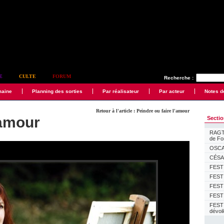
E
CULTE
FORUM
Recherche :
maine
Planning des sorties
Par réalisateur
Par acteur
Notes d
Retour à l'article : Peindre ou faire l'amour
'amour
Secti
RAGTI
de F
OSCAR
CÉSAR
FESTI
FESTI
FESTI
FESTI
FEST
dévoi