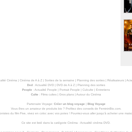
alité Cinéma
|
Cinéma de A à Z
|
Sorties de la semaine
|
Planning des sorties
|
Réalisateurs
|
Acte
Dvd
:
Actualité DVD
|
DVD de A à Z
|
Planning des sorties
People
:
Actualité People
|
Portrait People
|
Culculte
|
Entretiens
Culte
:
Films cultes
|
Gros plans
|
Autour du Cinéma
Partenaire Voyage:
Créer un blog voyage
|
Blog Voyage
Vous êtes un amateur de produits
bio
? Profitez des conseils de FemininBio.com.
istes du film Five, vivez en coloc avec vos potes ! Pourriez-vous aller jusqu'à
acheter une mais
Ce site est listé dans la catégorie
Cinéma
:
Actualité cinéma DVD
.