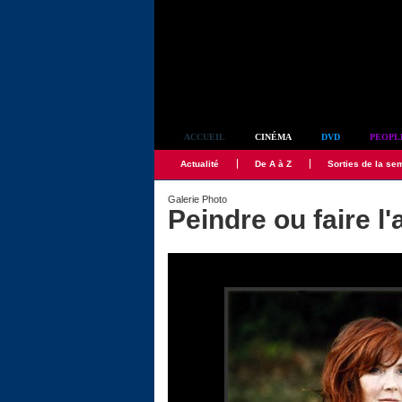
Simplement culte
ACCUEIL
CINÉMA
DVD
PEOPL
Actualité
De A à Z
Sorties de la se
Galerie Photo
Peindre ou faire l