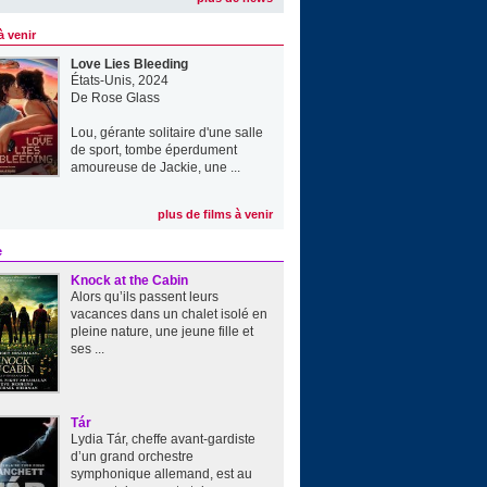
à venir
Love Lies Bleeding
États-Unis, 2024
De
Rose Glass
Lou, gérante solitaire d'une salle
de sport, tombe éperdument
amoureuse de Jackie, une ...
plus de films à venir
e
Knock at the Cabin
Alors qu’ils passent leurs
vacances dans un chalet isolé en
pleine nature, une jeune fille et
ses ...
Tár
Lydia Tár, cheffe avant-gardiste
d’un grand orchestre
symphonique allemand, est au