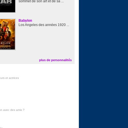
sommet de son art et de sa ...
Babylon
Los Angeles des années 1920 ...
plus de personnalités
urs et actrices
on avec des amis
?