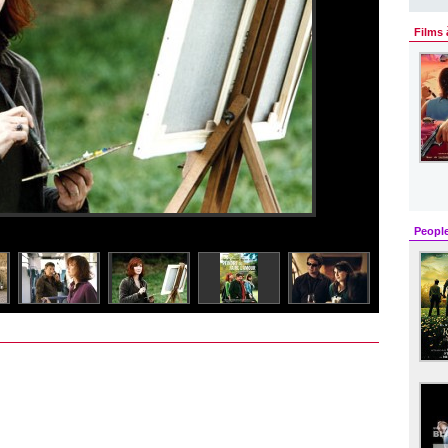
Films 
Peopl