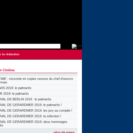
e la rédaction
on Cinéma
ME : ressortie en copies neuves du chef d'oeuvre
orman
S 2019: le palmarès
 2019: le palmarès
VAL DE BERLIN 2019 : le palmarès
VAL DE GERARDMER 2019: le palmarès !
VAL DE GERARDMER 2019: les jury au complet !
VAL DE GERARDMER 2019: la sélection !
IVAL DE GERARDMER 2019: deux hommages
lés
plus de news