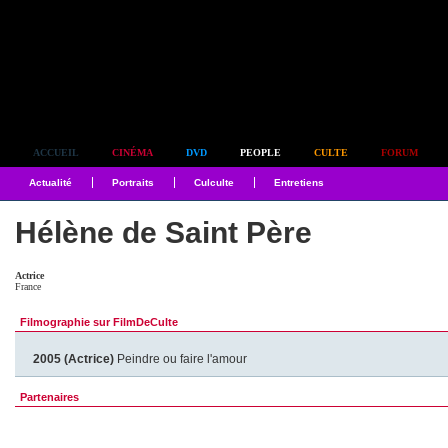
Simplement culte
ACCUEIL
CINÉMA
DVD
PEOPLE
CULTE
FORUM
Actualité
Portraits
Culculte
Entretiens
Hélène de Saint Père
Actrice
France
Filmographie sur FilmDeCulte
2005 (Actrice)
Peindre ou faire l'amour
Partenaires