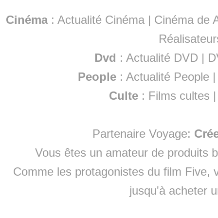
Cinéma
:
Actualité Cinéma
|
Cinéma de A
Réalisateur
Dvd
:
Actualité DVD
|
D
People
:
Actualité People
Culte
:
Films cultes
Partenaire Voyage:
Cré
Vous êtes un amateur de produits
b
Comme les protagonistes du film Five, v
jusqu'à
acheter 