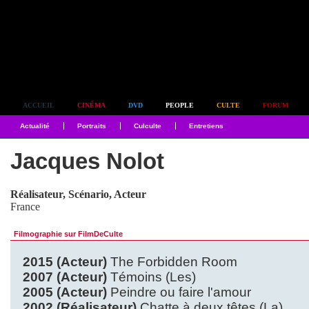
Simplement culte
ACCUEIL
CINÉMA
DVD
PEOPLE
CULTE
FORUM
Actualité
Portraits
Culculte
Entretiens
Jacques Nolot
Réalisateur, Scénario, Acteur
France
Filmographie sur FilmDeCulte
2015 (Acteur)
The Forbidden Room
2007 (Acteur)
Témoins (Les)
2005 (Acteur)
Peindre ou faire l'amour
2002 (Réalisateur)
Chatte à deux têtes (La)