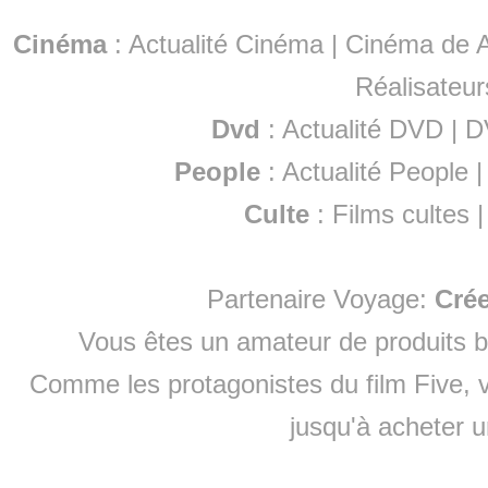
Cinéma
:
Actualité Cinéma
|
Cinéma de A
Réalisateur
Dvd
:
Actualité DVD
|
D
People
:
Actualité People
Culte
:
Films cultes
Partenaire Voyage:
Cré
Vous êtes un amateur de produits
b
Comme les protagonistes du film Five, v
jusqu'à
acheter 