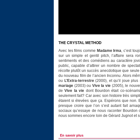
THE CRYSTAL METHOD
Avec les films comme
Madame Irma
, c’est to
sur un simple et gentil pitch, l’affaire ser
sentiments et des comédiens au caractère jovia
public, capable d’attirer un nombre de specta
récolte plutôt un succès anecdotique que seule u
du nouveau film de l’ancien Inconnu. Alors mê
ou
L’Extra-terrestre
(2000), et qu’il joue plus
mariage
(2003) ou
Vive la vie
(2005), le nouve
de
Vive la vie
dont Bourdon était co-scénaris
seulement fait? Car avec son histoire très simp
étaient si élevées que ça. Espérons que non. En
presque croire que l’on s’est autant fait arna
sociaux qu’essaye de nous raconter Bourdon on
nous sommes encore loin de Gérard Jugnot et 
En savoir plus