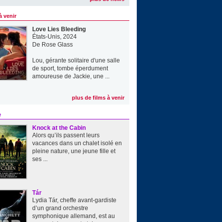
à venir
Love Lies Bleeding
États-Unis, 2024
De
Rose Glass
Lou, gérante solitaire d'une salle
de sport, tombe éperdument
amoureuse de Jackie, une ...
plus de films à venir
e
Knock at the Cabin
Alors qu’ils passent leurs
vacances dans un chalet isolé en
pleine nature, une jeune fille et
ses ...
Tár
Lydia Tár, cheffe avant-gardiste
d’un grand orchestre
symphonique allemand, est au