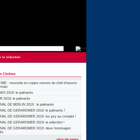
e la rédaction
on Cinéma
ME : ressortie en copies neuves du chef d'oeuvre
orman
S 2019: le palmarès
 2019: le palmarès
VAL DE BERLIN 2019 : le palmarès
VAL DE GERARDMER 2019: le palmarès !
VAL DE GERARDMER 2019: les jury au complet !
VAL DE GERARDMER 2019: la sélection !
IVAL DE GERARDMER 2019: deux hommages
lés
plus de news