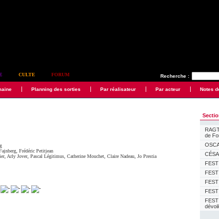
E
CULTE
FORUM
Recherche :
maine
Planning des sorties
Par réalisateur
Par acteur
Notes d
Secti
RAGTI
de F
OSCAR
g
Fajnberg
,
Frédéric Petitjean
CÉSAR
ier
,
Arly Jover
,
Pascal Légitimus
,
Catherine Mouchet
,
Claire Nadeau
,
Jo Prestia
FESTI
FESTI
FESTI
FESTI
FEST
dévoi