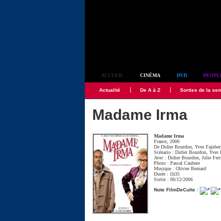
Simplement culte
ACCUEIL
CINÉMA
DVD
PEOPL
Actualité
De A à Z
Sorties de la se
Madame Irma
Madame Irma
France, 2006
De
Didier Bourdon
,
Yves Fajnber
Scénario :
Didier Bourdon
,
Yves 
Avec :
Didier Bourdon
,
Julie Ferr
Photo :
Pascal Caubere
Musique :
Olivier Bernard
Durée : 1h35
Sortie : 06/12/2006
Note FilmDeCulte :