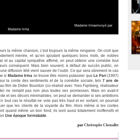
Madame Irmaenvoyé par
Madame-Irma
ujours la même chanson, c’est toujours la même rengaine. On croit que
a rondement menée, et qu’en ajoutant quelques bons mots, de nobles
l et au capital sympathie affirmé, on peut obtenir une comédie tout
teurs conséquent. Mais bien souvent, à défaut de succès public, on
ne diffusion télé vient sauver de l’oubli. Ce qui sera sûrement le cas
me si
Madame Irma
se trouve être moins putassier que
Le Pari
(1997)
 sur la corde des sentiments et de la comédie sociale, tels
7 ans de
au film de Didier Bourdon (co-réalisé avec Yves Fajnberg, réalisateur
te) ne remplit pas non plus toutes ses promesses. Mais en avait-il
liste et ses décors minimalistes, on peut se demander si ses ambitions
 tout cas le résultat ne vole pas très haut et en sortant, on pourrait
quer que les clients de la voyante du film. Alors même si les contes
t quand même un bon fond, ils sont aussi totalement inoffensifs et
son
Une époque formidable
.
par
Christophe Chenallet