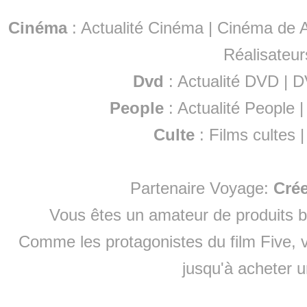
Cinéma
:
Actualité Cinéma
|
Cinéma de A
Réalisateur
Dvd
:
Actualité DVD
|
D
People
:
Actualité People
Culte
:
Films cultes
Partenaire Voyage:
Cré
Vous êtes un amateur de produits
b
Comme les protagonistes du film Five, v
jusqu'à
acheter 