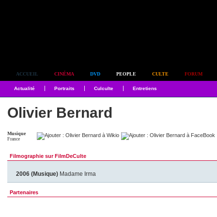
Simplement culte
ACCUEIL
CINÉMA
DVD
PEOPLE
CULTE
FORUM
Actualité
Portraits
Culculte
Entretiens
Olivier Bernard
Musique
France
Filmographie sur FilmDeCulte
2006 (Musique)
Madame Irma
Partenaires