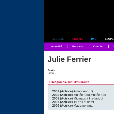
Simplement culte
ACCUEIL
CINÉMA
DVD
PEOPL
Actualité
Portraits
Culculte
Julie Ferrier
Actrice
France
Filmographie sur FilmDeCulte
2009 (Actrice)
Arnacoeur (L')
2008 (Actrice)
Musée haut Musée bas
2008 (Actrice)
Micmacs à tire-larigot
2007 (Actrice)
15 ans et demi
2006 (Actrice)
Madame Irma