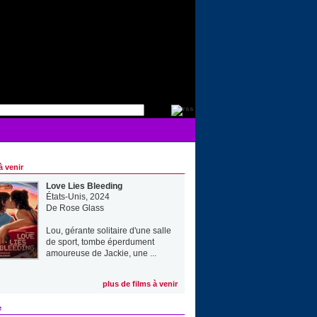
à venir
Love Lies Bleeding
États-Unis, 2024
De
Rose Glass
Lou, gérante solitaire d'une salle
de sport, tombe éperdument
amoureuse de Jackie, une ...
plus de films à venir
e