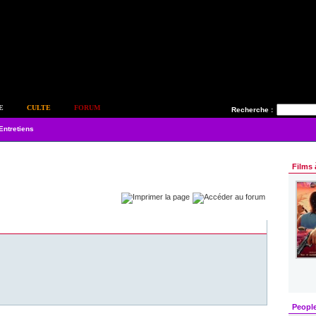
E
CULTE
FORUM
Recherche :
Entretiens
Films 
Peopl