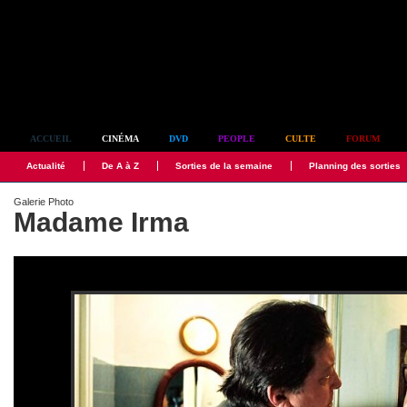
Simplement culte
ACCUEIL
CINÉMA
DVD
PEOPLE
CULTE
FORUM
Actualité
De A à Z
Sorties de la semaine
Planning des sorties
Galerie Photo
Madame Irma