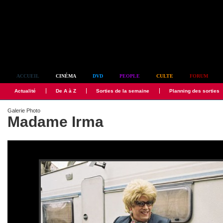
Simplement culte
ACCUEIL
CINÉMA
DVD
PEOPLE
CULTE
FORUM
Actualité
De A à Z
Sorties de la semaine
Planning des sorties
Galerie Photo
Madame Irma