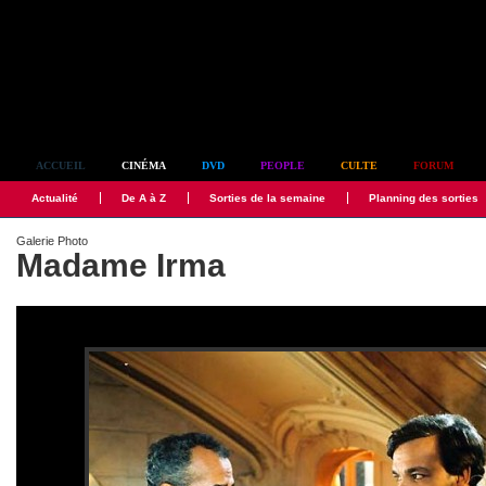
Simplement culte
ACCUEIL
CINÉMA
DVD
PEOPLE
CULTE
FORUM
Actualité
De A à Z
Sorties de la semaine
Planning des sorties
Galerie Photo
Madame Irma