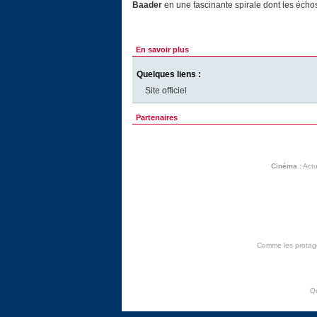
Baader
en une fascinante spirale dont les échos 
En savoir plus
Quelques liens :
Site officiel
Partenaires
Cinéma
:
Actu
Comme les protagon
Q