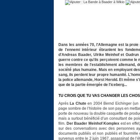
Dans les années 70, l'Allemagne est la proie 
de l'ennemi intérieur ébranlent les fonde
d'Andreas Baader, Ulrike Meinhof et Gudrun 
guerre contre ce qu'ils perçoivent comme le 
les membres de l'establishment allemand, do
société plus humaine. Mais en employant des 
sang, ils perdent leur propre humanité. L'hom
la police allemande, Horst Herold. Et même s'il 
que de la partie émergée de l'iceberg...
TU CROIS QUE TU VAS CHANGER LES CHO
Après
La Chute
en 2004 Bernd Eichinger (un d
page sombre de l’histoire de son pays en metta
porte de nouveau la double casquette de producteu
mais a surtout bénéficié d’un consultant de po
film.
Der Baader Meinhof Komplex
est en effe
sur des conversations avec des personnes aya
documents publiés et non publiés et fourmille d
survenus entre le 2 juin 1967, assassinat de l’é