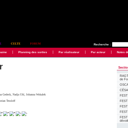
E
CULTE
FORUM
Recherche :
maine
Planning des sorties
Par réalisateur
Par acteur
Notes d
r
Secti
RAGTI
de F
OSCAR
CÉSAR
na Gedeck
,
Nadja Uhl
,
Johanna Wokalek
FESTI
orian Tessloff
FESTI
FESTI
FESTI
FEST
dévoi