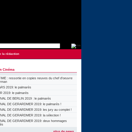
e la rédaction
on Cinéma
ME : ressortie en copies neuves du chef d'oeuvre
orman
S 2019: le palmarès
 2019: le palmarès
VAL DE BERLIN 2019 : le palmarès
VAL DE GERARDMER 2019: le palmarès !
VAL DE GERARDMER 2019: les jury au complet !
VAL DE GERARDMER 2019: la sélection !
IVAL DE GERARDMER 2019: deux hommages
lés
plus de news