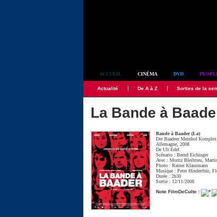
Simplement culte
ACCUEIL
CINÉMA
DVD
PEOPL
Actualité
De A à Z
Sorties de la se
La Bande à Baade
Bande à Baader (La)
Der Baadeer Meinhof Komplex
Allemagne, 2008
De
Uli Edel
Scénario :
Bernd Eichinger
Avec :
Moritz Bleibtreu
,
Marti
Photo :
Rainer Klausmann
Musique :
Peter Hinderthür
,
Fl
Durée : 2h30
Sortie : 12/11/2008
Note FilmDeCulte :