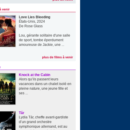
à venir
Love Lies Bleeding
États-Unis, 2024
De
Rose Glass
Lou, gérante solitaire d'une salle
de sport, tombe éperdument
amoureuse de Jackie, une ...
plus de films à venir
e
Knock at the Cabin
Alors qu’ils passent leurs
vacances dans un chalet isolé en
pleine nature, une jeune fille et
ses ...
Tár
Lydia Tár, cheffe avant-gardiste
d’un grand orchestre
symphonique allemand, est au