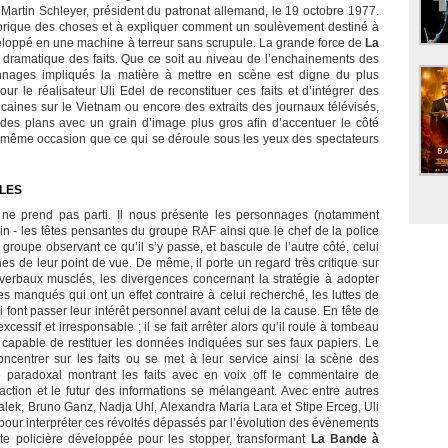
 Martin Schleyer, président du patronat allemand, le 19 octobre 1977.
istorique des choses et à expliquer comment un soulèvement destiné à
eloppé en une machine à terreur sans scrupule. La grande force de
La
e dramatique des faits. Que ce soit au niveau de l’enchainements des
nages impliqués la matière à mettre en scène est digne du plus
our le réalisateur Uli Edel de reconstituer ces faits et d’intégrer des
caines sur le Vietnam ou encore des extraits des journaux télévisés,
 des plans avec un grain d’image plus gros afin d’accentuer le côté
 même occasion que ce qui se déroule sous les yeux des spectateurs
ILES
et ne prend pas parti. Il nous présente les personnages (notamment
n - les têtes pensantes du groupe RAF ainsi que le chef de la police
u groupe observant ce qu’il s’y passe, et bascule de l’autre côté, celui
es de leur point de vue. De même, il porte un regard très critique sur
es verbaux musclés, les divergences concernant la stratégie à adopter
es manqués qui ont un effet contraire à celui recherché, les luttes de
i font passer leur intérêt personnel avant celui de la cause. En tête de
cessif et irresponsable ; il se fait arrêter alors qu’il roule à tombeau
as capable de restituer les données indiquées sur ses faux papiers. Le
centrer sur les faits ou se met à leur service ainsi la scène des
 paradoxal montrant les faits avec en voix off le commentaire de
l’action et le futur des informations se mélangeant. Avec entre autres
lek, Bruno Ganz, Nadja Uhl, Alexandra Maria Lara et Stipe Erceg, Uli
 pour interpréter ces révoltés dépassés par l’évolution des évènements
utte policière développée pour les stopper, transformant
La Bande à