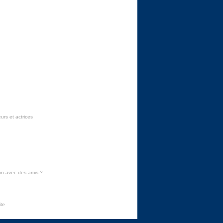
urs et actrices
on avec des amis
?
ite