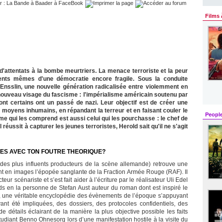
Films 
d'attentats à la bombe meurtriers. La menace terroriste et la peur
ments mêmes d'une démocratie encore fragile. Sous la conduite
Ensslin, une nouvelle génération radicalisée entre violemment en
nouveau visage du fascisme : l'impérialisme américain soutenu par
nt certains ont un passé de nazi. Leur objectif est de créer une
moyens inhumains, en répandant la terreur et en faisant couler le
Peopl
me qui les comprend est aussi celui qui les pourchasse : le chef de
réussit à capturer les jeunes terroristes, Herold sait qu'il ne s'agit
SES AVEC TON FOUTRE THEORIQUE?
es plus influents producteurs de la scène allemande) retrouve une
nt en images l’épopée sanglante de la Fraction Armée Rouge (RAF). Il
r scénariste et s’est fait aider à l’écriture par le réalisateur Uli Edel
ids en la personne de Stefan Aust auteur du roman dont est inspiré le
t, une véritable encyclopédie des évènements de l’époque s’appuyant
nt été impliquées, des dossiers, des protocoles confidentiels, des
e détails éclairant de la manière la plus objective possible les faits
tudiant Benno Ohnesorg lors d’une manifestation hostile à la visite du