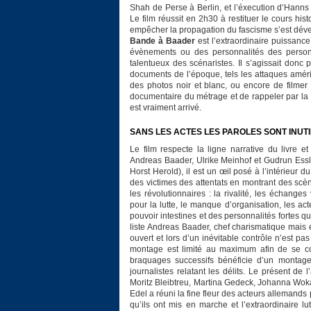
Shah de Perse à Berlin, et l’éxecution d’Hanns
Le film réussit en 2h30 à restituer le cours h
empêcher la propagation du fascisme s’est dév
Bande à Baader
est l’extraordinaire puissanc
évènements ou des personnalités des person
talentueux des scénaristes. Il s’agissait donc p
documents de l’époque, tels les attaques améri
des photos noir et blanc, ou encore de filmer
documentaire du métrage et de rappeler par la
est vraiment arrivé.
SANS LES ACTES LES PAROLES SONT INUT
Le film respecte la ligne narrative du livre 
Andreas Baader, Ulrike Meinhof et Gudrun Essli
Horst Herold), il est un œil posé à l’intérieur d
des victimes des attentats en montrant des scèn
les révolutionnaires : la rivalité, les échang
pour la lutte, le manque d’organisation, les act
pouvoir intestines et des personnalités fortes qu
liste Andreas Baader, chef charismatique mais ex
ouvert et lors d’un inévitable contrôle n’est p
montage est limité au maximum afin de se con
braquages successifs bénéficie d’un montage
journalistes relatant les délits. Le présent de 
Moritz Bleibtreu, Martina Gedeck, Johanna Woka
Edel a réuni la fine fleur des acteurs allemands
qu’ils ont mis en marche et l’extraordinaire l