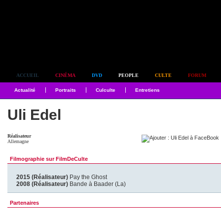
Simplement culte
ACCUEIL
CINÉMA
DVD
PEOPLE
CULTE
FORUM
Actualité
Portraits
Culculte
Entretiens
Uli Edel
Réalisateur
Allemagne
Filmographie sur FilmDeCulte
2015 (Réalisateur)
Pay the Ghost
2008 (Réalisateur)
Bande à Baader (La)
Partenaires