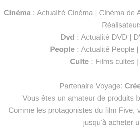
Cinéma
:
Actualité Cinéma
|
Cinéma de A
Réalisateur
Dvd
:
Actualité DVD
|
D
People
:
Actualité People
Culte
:
Films cultes
Partenaire Voyage:
Cré
Vous êtes un amateur de produits
b
Comme les protagonistes du film Five, v
jusqu'à
acheter 