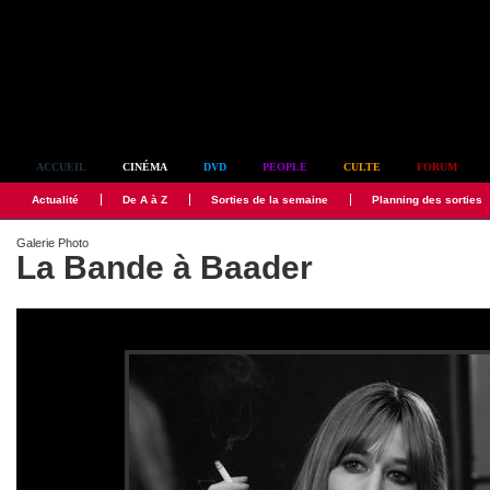
Simplement culte
ACCUEIL
CINÉMA
DVD
PEOPLE
CULTE
FORUM
Actualité
De A à Z
Sorties de la semaine
Planning des sorties
Galerie Photo
La Bande à Baader