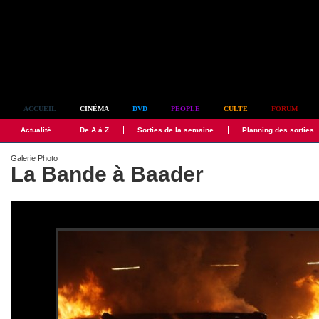
Simplement culte
ACCUEIL
CINÉMA
DVD
PEOPLE
CULTE
FORUM
Actualité
De A à Z
Sorties de la semaine
Planning des sorties
Galerie Photo
La Bande à Baader