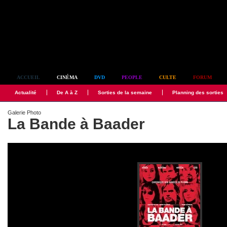
Simplement culte
ACCUEIL
CINÉMA
DVD
PEOPLE
CULTE
FORUM
Actualité
De A à Z
Sorties de la semaine
Planning des sorties
Galerie Photo
La Bande à Baader