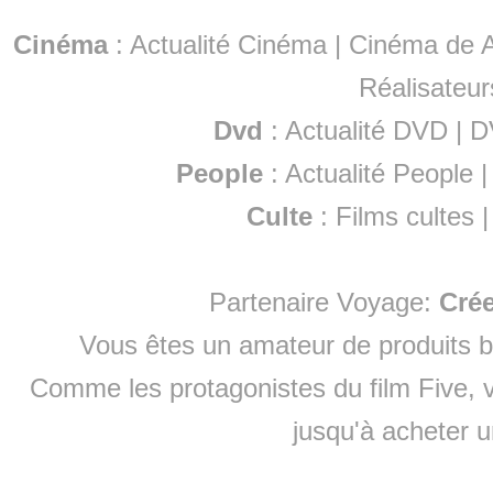
Cinéma
:
Actualité Cinéma
|
Cinéma de A
Réalisateur
Dvd
:
Actualité DVD
|
D
People
:
Actualité People
Culte
:
Films cultes
Partenaire Voyage:
Cré
Vous êtes un amateur de produits
b
Comme les protagonistes du film Five, v
jusqu'à
acheter 