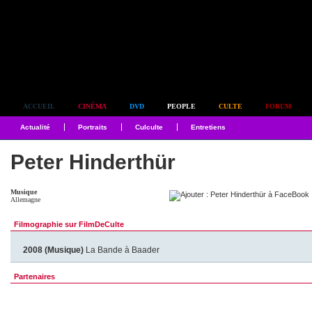
Simplement culte
ACCUEIL
CINÉMA
DVD
PEOPLE
CULTE
FORUM
Actualité
Portraits
Culculte
Entretiens
Peter Hinderthür
Musique
Allemagne
Filmographie sur FilmDeCulte
2008 (Musique)
La Bande à Baader
Partenaires