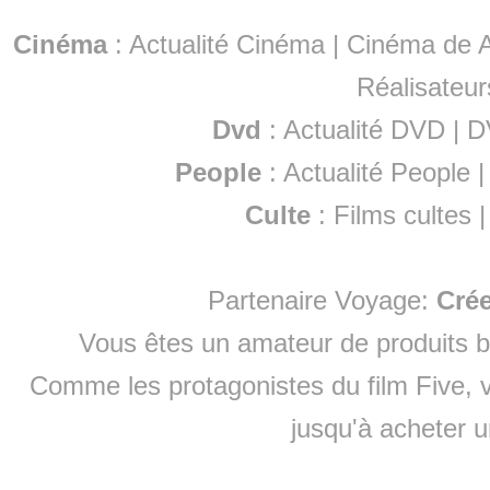
Cinéma
:
Actualité Cinéma
|
Cinéma de A
Réalisateur
Dvd
:
Actualité DVD
|
D
People
:
Actualité People
Culte
:
Films cultes
Partenaire Voyage:
Cré
Vous êtes un amateur de produits
b
Comme les protagonistes du film Five, v
jusqu'à
acheter 