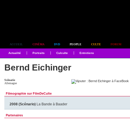
Simplement culte
ACCUEIL
CINÉMA
DVD
PEOPLE
CULTE
FORUM
Actualité
Portraits
Culculte
Entretiens
Bernd Eichinger
Scénario
Allemagne
Filmographie sur FilmDeCulte
2008 (Scénario)
La Bande à Baader
Partenaires