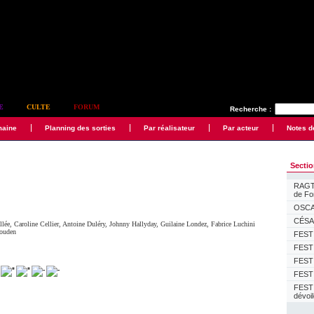
E
CULTE
FORUM
Recherche :
maine
Planning des sorties
Par réalisateur
Par acteur
Notes d
Secti
RAGTI
de F
OSCAR
CÉSAR
llée
,
Caroline Cellier
,
Antoine Duléry
,
Johnny Hallyday
,
Guilaine Londez
,
Fabrice Luchini
ouden
FESTI
FESTI
FESTI
FESTI
FEST
dévoi