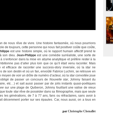
cun de nous rêve de vivre. Une histoire fantasmée, où nous pourrions
ole de toujours, cette personne qui nous fait positiver coûte que coûte,
hilippe
est une histoire simple, où le rapport humain affectif prend le
 à son dieu.
Jean-Philippe
est une comédie surréaliste, une sorte de
 s’enfoncer dans la mise en abyme analytique et préfère rester à la
mbitionne pas d’aller plus loin que ce qu’il était venu raconter. Mais
e et efficace de raconter une success-story inversée, où la star ne
s de son destin et où un fan, envoûté Fabrice Luchini, se retrouve en
le moyen de voir un drôle de numéro d’acteur, où la star convoitée joue
y obligé de passer un concours de
Nouvelle star
, Johnny faisant du
ire, etc…) et sait aussi passer par de jolis instants quasi-poétiques
see
sur une plage de Quiberon, Johnny fouillant une valise de vieux
m que toute star rêve de posséder dans sa filmographie, mais que seule
tes les générations, de 7 à 77 ans, fans ou réfractaires, sans avoir à
it décemment porter sur ses épaules. Car, nous aussi, on a tous en
par
Christophe Chenallet