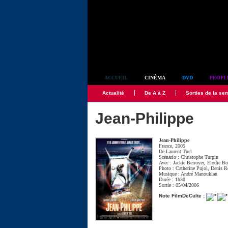
Simplement culte
ACCUEIL
CINÉMA
DVD
PEOPL
Actualité
De A à Z
Sorties de la se
Jean-Philippe
Jean-Philippe
France, 2005
De
Laurent Tuel
Scénario :
Christophe Turpin
Avec :
Jackie Berroyer
,
Elodie Bo
Photo :
Catherine Pujol
,
Denis R
Musique :
André Manoukian
Durée : 1h30
Sortie : 05/04/2006
Note FilmDeCulte :