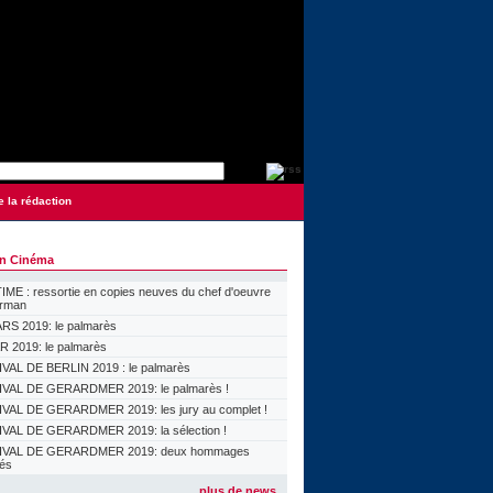
e la rédaction
on Cinéma
ME : ressortie en copies neuves du chef d'oeuvre
orman
S 2019: le palmarès
 2019: le palmarès
VAL DE BERLIN 2019 : le palmarès
VAL DE GERARDMER 2019: le palmarès !
VAL DE GERARDMER 2019: les jury au complet !
VAL DE GERARDMER 2019: la sélection !
IVAL DE GERARDMER 2019: deux hommages
lés
plus de news