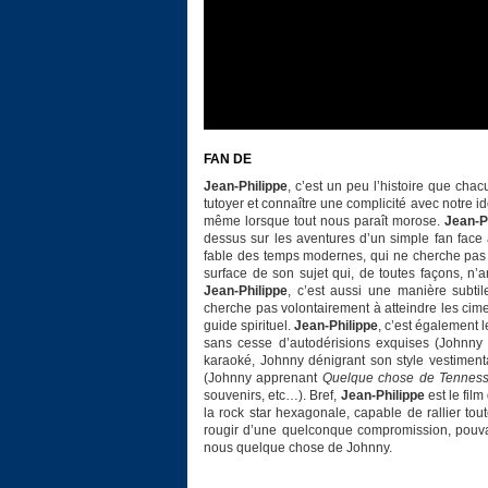
FAN DE
Jean-Philippe
, c’est un peu l’histoire que cha
tutoyer et connaître une complicité avec notre id
même lorsque tout nous paraît morose.
Jean-P
dessus sur les aventures d’un simple fan face
fable des temps modernes, qui ne cherche pas à
surface de son sujet qui, de toutes façons, n’a
Jean-Philippe
, c’est aussi une manière subtil
cherche pas volontairement à atteindre les cime
guide spirituel.
Jean-Philippe
, c’est également 
sans cesse d’autodérisions exquises (Johnn
karaoké, Johnny dénigrant son style vestimenta
(Johnny apprenant
Quelque chose de Tennes
souvenirs, etc…). Bref,
Jean-Philippe
est le fil
la rock star hexagonale, capable de rallier tou
rougir d’une quelconque compromission, pouva
nous quelque chose de Johnny.