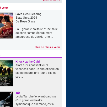
à venir
Love Lies Bleeding
États-Unis, 2024
De
Rose Glass
Lou, gérante solitaire d'une salle
de sport, tombe éperdument
amoureuse de Jackie, une ...
plus de films à venir
e
Knock at the Cabin
Alors qu’ils passent leurs
vacances dans un chalet isolé en
pleine nature, une jeune fille et
ses ...
Tár
Lydia Tár, cheffe avant-gardiste
d’un grand orchestre
symphonique allemand, est au