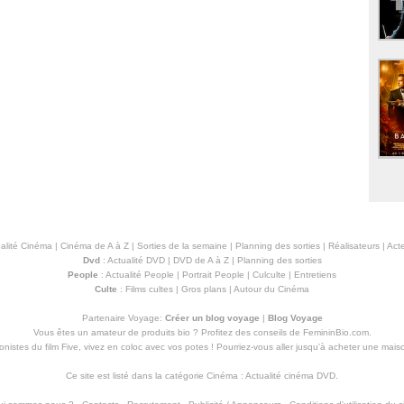
alité Cinéma
|
Cinéma de A à Z
|
Sorties de la semaine
|
Planning des sorties
|
Réalisateurs
|
Acte
Dvd
:
Actualité DVD
|
DVD de A à Z
|
Planning des sorties
People
:
Actualité People
|
Portrait People
|
Culculte
|
Entretiens
Culte
:
Films cultes
|
Gros plans
|
Autour du Cinéma
Partenaire Voyage:
Créer un blog voyage
|
Blog Voyage
Vous êtes un amateur de produits
bio
? Profitez des conseils de FemininBio.com.
istes du film Five, vivez en coloc avec vos potes ! Pourriez-vous aller jusqu'à
acheter une mais
Ce site est listé dans la catégorie
Cinéma
:
Actualité cinéma DVD
.