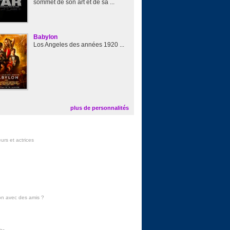
sommet de son art et de sa ...
Babylon
Los Angeles des années 1920 ...
plus de personnalités
urs et actrices
on avec des amis
?