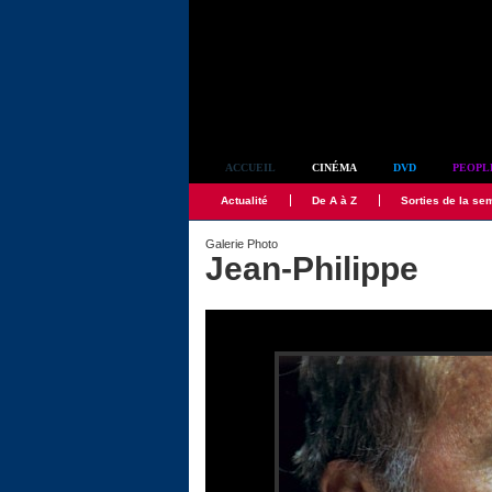
Simplement culte
ACCUEIL
CINÉMA
DVD
PEOPL
Actualité
De A à Z
Sorties de la se
Galerie Photo
Jean-Philippe