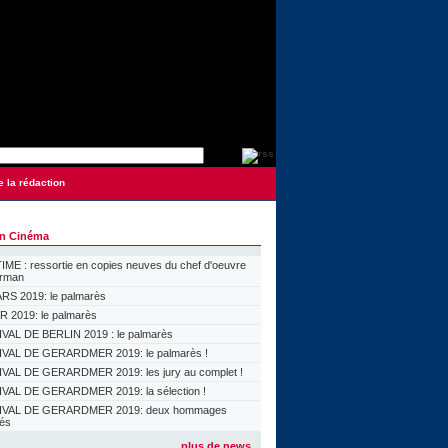
e la rédaction
on Cinéma
ME : ressortie en copies neuves du chef d'oeuvre
orman
S 2019: le palmarès
 2019: le palmarès
VAL DE BERLIN 2019 : le palmarès
VAL DE GERARDMER 2019: le palmarès !
VAL DE GERARDMER 2019: les jury au complet !
VAL DE GERARDMER 2019: la sélection !
IVAL DE GERARDMER 2019: deux hommages
lés
plus de news