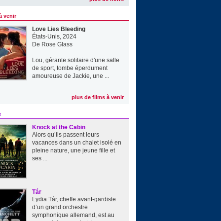
à venir
Love Lies Bleeding
États-Unis, 2024
De
Rose Glass
Lou, gérante solitaire d'une salle
de sport, tombe éperdument
amoureuse de Jackie, une ...
plus de films à venir
e
Knock at the Cabin
Alors qu’ils passent leurs
vacances dans un chalet isolé en
pleine nature, une jeune fille et
ses ...
Tár
Lydia Tár, cheffe avant-gardiste
d’un grand orchestre
symphonique allemand, est au