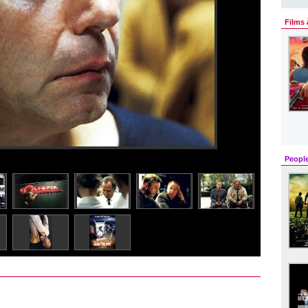
Films 
Peopl