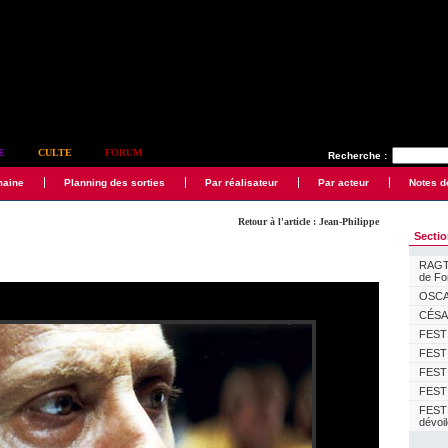
E
CULTE
FORUM
Recherche :
maine
Planning des sorties
Par réalisateur
Par acteur
Notes d
Retour à l'article : Jean-Philippe
Secti
RAGTI
de F
OSCAR
CÉSAR
FESTI
FESTI
FESTI
FESTI
FEST
dévoi