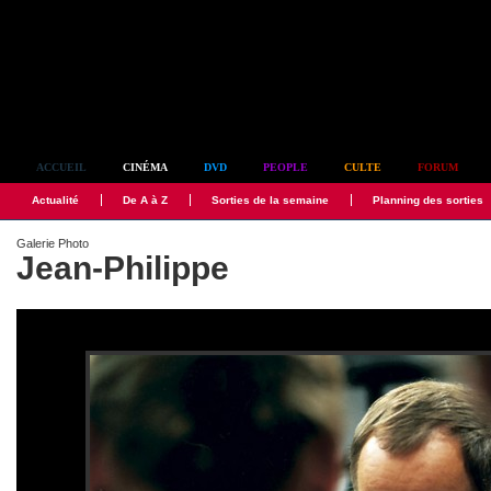
Simplement culte
ACCUEIL
CINÉMA
DVD
PEOPLE
CULTE
FORUM
Actualité
De A à Z
Sorties de la semaine
Planning des sorties
Galerie Photo
Jean-Philippe