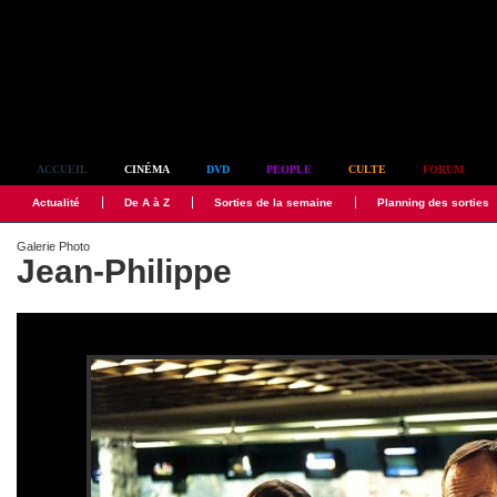
Simplement culte
ACCUEIL
CINÉMA
DVD
PEOPLE
CULTE
FORUM
Actualité
De A à Z
Sorties de la semaine
Planning des sorties
Galerie Photo
Jean-Philippe