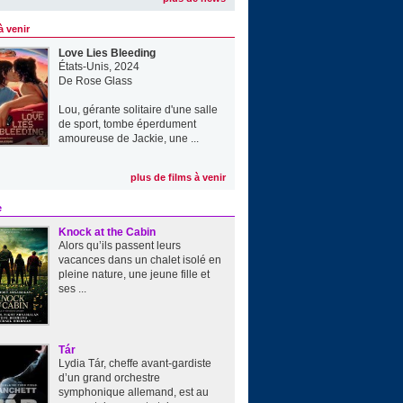
à venir
Love Lies Bleeding
États-Unis, 2024
De
Rose Glass
Lou, gérante solitaire d'une salle
de sport, tombe éperdument
amoureuse de Jackie, une ...
plus de films à venir
e
Knock at the Cabin
Alors qu’ils passent leurs
vacances dans un chalet isolé en
pleine nature, une jeune fille et
ses ...
Tár
Lydia Tár, cheffe avant-gardiste
d’un grand orchestre
symphonique allemand, est au