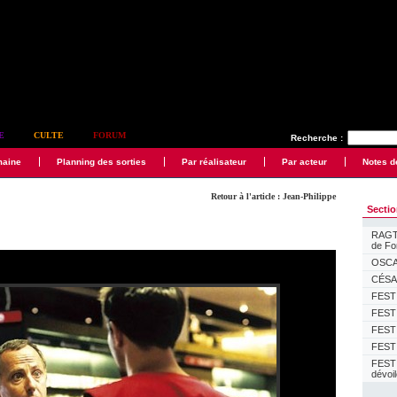
E
CULTE
FORUM
Recherche :
maine
Planning des sorties
Par réalisateur
Par acteur
Notes d
Retour à l'article : Jean-Philippe
Secti
RAGTI
de F
OSCAR
CÉSAR
FESTI
FESTI
FESTI
FESTI
FEST
dévoi