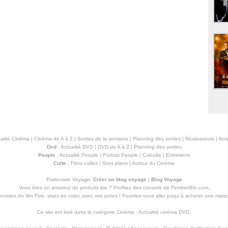
alité Cinéma
|
Cinéma de A à Z
|
Sorties de la semaine
|
Planning des sorties
|
Réalisateurs
|
Acte
Dvd
:
Actualité DVD
|
DVD de A à Z
|
Planning des sorties
People
:
Actualité People
|
Portrait People
|
Culculte
|
Entretiens
Culte
:
Films cultes
|
Gros plans
|
Autour du Cinéma
Partenaire Voyage:
Créer un blog voyage
|
Blog Voyage
Vous êtes un amateur de produits
bio
? Profitez des conseils de FemininBio.com.
istes du film Five, vivez en coloc avec vos potes ! Pourriez-vous aller jusqu'à
acheter une mais
Ce site est listé dans la catégorie
Cinéma
:
Actualité cinéma DVD
.