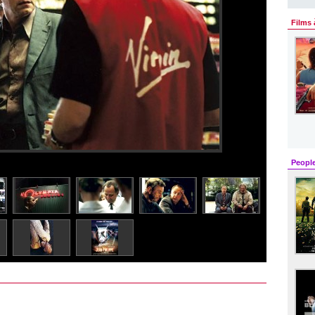
Films 
Peopl