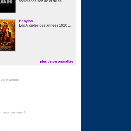
sommet de son art et de sa ...
Babylon
Los Angeles des années 1920 ...
plus de personnalités
urs et actrices
on avec des amis
?