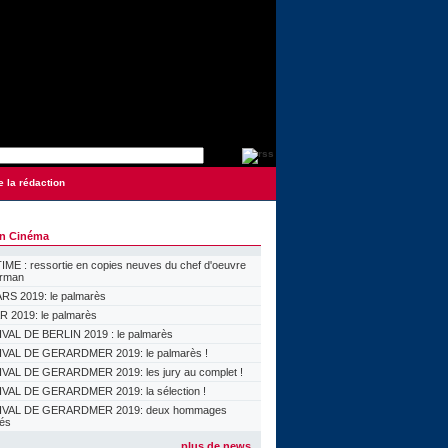
e la rédaction
on Cinéma
ME : ressortie en copies neuves du chef d'oeuvre
orman
S 2019: le palmarès
 2019: le palmarès
VAL DE BERLIN 2019 : le palmarès
VAL DE GERARDMER 2019: le palmarès !
VAL DE GERARDMER 2019: les jury au complet !
VAL DE GERARDMER 2019: la sélection !
IVAL DE GERARDMER 2019: deux hommages
lés
plus de news