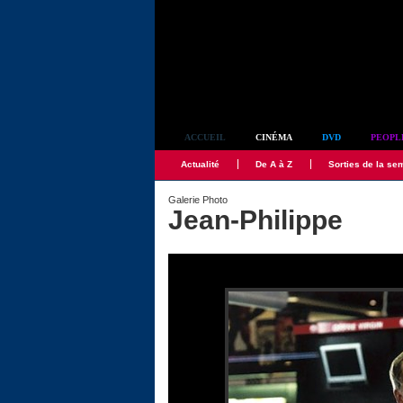
Simplement culte
ACCUEIL
CINÉMA
DVD
PEOPL
Actualité
De A à Z
Sorties de la se
Galerie Photo
Jean-Philippe