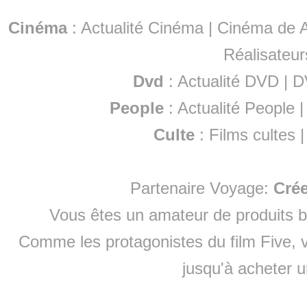
Cinéma
:
Actualité Cinéma
|
Cinéma de A
Réalisateur
Dvd
:
Actualité DVD
|
D
People
:
Actualité People
Culte
:
Films cultes
Partenaire Voyage:
Cré
Vous êtes un amateur de produits
b
Comme les protagonistes du film Five, v
jusqu'à
acheter 