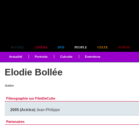
Simplement culte
ACCUEIL
CINÉMA
DVD
PEOPLE
CULTE
FORUM
Actualité
Portraits
Culculte
Entretiens
Elodie Bollée
Actrice
Filmographie sur FilmDeCulte
2005 (Actrice)
Jean-Philippe
Partenaires