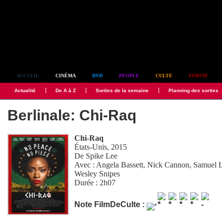
Simplement culte
ACCUEIL
CINÉMA
DVD
PEOPLE
CULTE
FORUM
Actualité
De A à Z
Sorties de la semaine
Planning des sorties
Berlinale: Chi-Raq
Chi-Raq
États-Unis, 2015
De
Spike Lee
Avec :
Angela Bassett
,
Nick Cannon
,
Samuel L
Wesley Snipes
Durée : 2h07
Note FilmDeCulte :