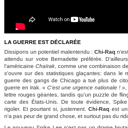
LA GUERRE EST DÉCLARÉE
Dissipons un potentiel malentendu :
Chi-Raq
n'est
attendu sur votre Bernadette préférée. D'ailleur
l'américaine
Chaïrak
, comme une combinaison de C
s'ouvre sur des statistiques glaçantes: dans le
guerre des gangs de Chicago a tué plus de cito
guerre en Irak. «
C'est une urgence nationale !
», 
lettre rouges géantes, tandis qu'un puzzle de flin
carte des États-Unis. De toute évidence, Spike
rigoler. Et pourtant si, justement.
Chi-Raq
est un 
n'a pas peur de grand chose, et surtout pas du ridi
Le nouveau Spike Lee n'est pas un drame brutal e