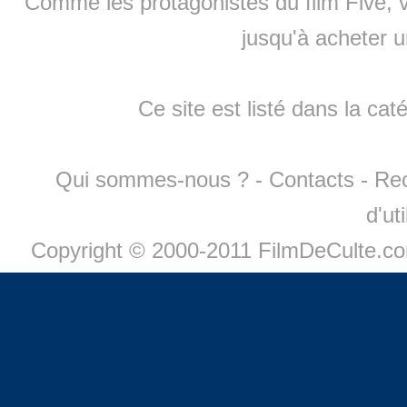
Comme les protagonistes du film Five, v
jusqu'à
acheter 
Ce site est listé dans la cat
Qui sommes-nous ?
-
Contacts
-
Re
d'ut
Copyright © 2000-2011 FilmDeCulte.c