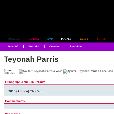
Simplement culte
ACCUEIL
CINÉMA
DVD
PEOPLE
CULTE
FORUM
Actualité
Portraits
Culculte
Entretiens
Teyonah Parris
Actrice
États-Unis
Filmographie sur FilmDeCulte
2015 (Actrice)
Chi-Raq
Commentaires