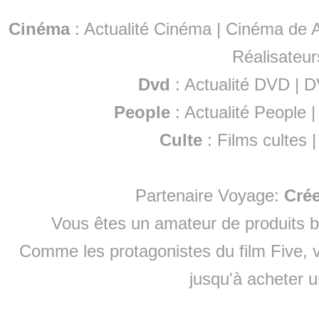
Cinéma
:
Actualité Cinéma
|
Cinéma de A
Réalisateur
Dvd
:
Actualité DVD
|
D
People
:
Actualité People
Culte
:
Films cultes
Partenaire Voyage:
Cré
Vous êtes un amateur de produits
b
Comme les protagonistes du film Five, v
jusqu'à
acheter 