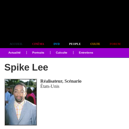
Simplement culte
ACCUEIL
CINÉMA
DVD
PEOPLE
CULTE
FORUM
Actualité
Portraits
Culculte
Entretiens
Spike Lee
Réalisateur, Scénario
États-Unis