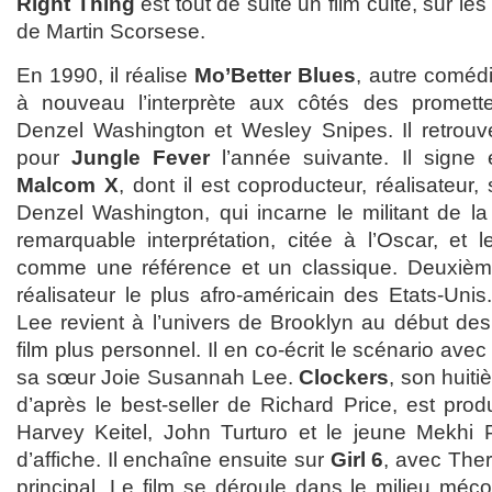
Right Thing
est tout de suite un film culte, sur le
de Martin Scorsese.
En 1990, il réalise
Mo’Better Blues
, autre coméd
à nouveau l’interprète aux côtés des promet
Denzel Washington et Wesley Snipes. Il retrouver
pour
Jungle Fever
l’année suivante. Il signe 
Malcom X
, dont il est coproducteur, réalisateur
Denzel Washington, qui incarne le militant de la
remarquable interprétation, citée à l’Oscar, et l
comme une référence et un classique. Deuxièm
réalisateur le plus afro-américain des Etats-Uni
Lee revient à l’univers de Brooklyn au début de
film plus personnel. Il en co-écrit le scénario ave
sa sœur Joie Susannah Lee.
Clockers
, son huiti
d’après le best-seller de Richard Price, est prod
Harvey Keitel, John Turturo et le jeune Mekhi Ph
d’affiche. Il enchaîne ensuite sur
Girl 6
, avec The
principal. Le film se déroule dans le milieu méc