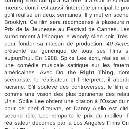
Darling n’en fait qu’à sa tête
. Il a écrit le scé
mœurs, dont il est aussi l’interprète principal, le pr
qu’il réalise en deux semaines. Il y met en scène
Brooklyn. Ce film sera récompensé à plusieurs re
Prix de la Jeunesse au Festival de Cannes. Les 
surnomment à l’époque le Woody Allen noir. Très vi
pour fonder sa maison de production,
40 Acre
présente au générique de tous ses films s
aujourd’hui. En 1988, Spike Lee écrit, réalise et 
une comédie musicale satirique sur les fraternit
américaines. Avec
Do the Right Thing
, don
scénariste, le réalisateur et l’interprète, il abo
racisme. S’il soulève des controverses, le film 
comme une vision des plus pertinente des relati
Unis. Spike Lee obtient une citation à l’Oscar du m
pour ce chef d’œuvre, et Danny Aiello est cité
second rôle. Lee remporte le prix du meilleur fi
réalisateur décernés par la Los Angeles Films Cri