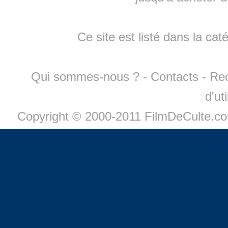
Ce site est listé dans la cat
Qui sommes-nous ?
-
Contacts
-
Re
d'ut
Copyright © 2000-2011 FilmDeCulte.c