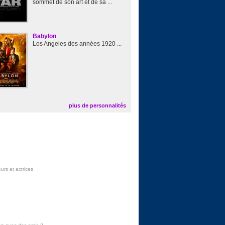
sommet de son art et de sa ...
Babylon
Los Angeles des années 1920 ...
plus de personnalités
urs et actrices