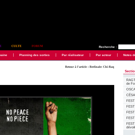
E
CULTE
FORUM
Recherche :
maine
Planning des sorties
Par réalisateur
Par acteur
Notes d
Retour à l'article : Berlinale: Chi-Raq
Secti
RAGTI
de F
OSCAR
CÉSAR
FESTI
FESTI
FESTI
FESTI
FEST
dévoi