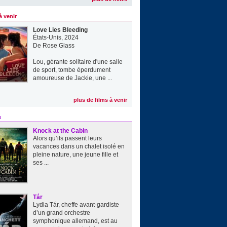
à venir
Love Lies Bleeding
États-Unis, 2024
De
Rose Glass
Lou, gérante solitaire d'une salle
de sport, tombe éperdument
amoureuse de Jackie, une ...
plus de films à venir
e
Knock at the Cabin
Alors qu’ils passent leurs
vacances dans un chalet isolé en
pleine nature, une jeune fille et
ses ...
Tár
Lydia Tár, cheffe avant-gardiste
d’un grand orchestre
symphonique allemand, est au