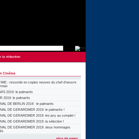
e la rédaction
on Cinéma
ME : ressortie en copies neuves du chef d'oeuvre
orman
S 2019: le palmarès
 2019: le palmarès
VAL DE BERLIN 2019 : le palmarès
VAL DE GERARDMER 2019: le palmarès !
VAL DE GERARDMER 2019: les jury au complet !
VAL DE GERARDMER 2019: la sélection !
IVAL DE GERARDMER 2019: deux hommages
lés
plus de news