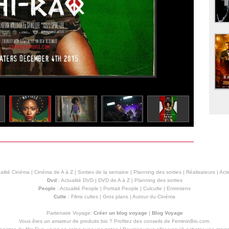
alité Cinéma
|
Cinéma de A à Z
|
Sorties de la semaine
|
Planning des sorties
|
Réalisateurs
|
Acte
Dvd
:
Actualité DVD
|
DVD de A à Z
|
Planning des sorties
People
:
Actualité People
|
Portrait People
|
Culculte
|
Entretiens
Culte
:
Films cultes
|
Gros plans
|
Autour du Cinéma
Partenaire Voyage:
Créer un blog voyage
|
Blog Voyage
Vous êtes un amateur de produits
bio
? Profitez des conseils de FemininBio.com.