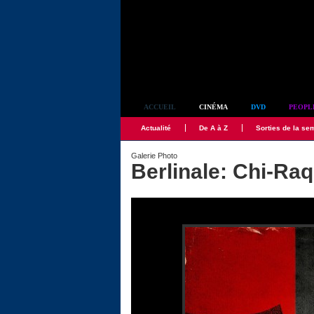
Simplement culte
ACCUEIL
CINÉMA
DVD
PEOPL
Actualité
De A à Z
Sorties de la se
Galerie Photo
Berlinale: Chi-Raq