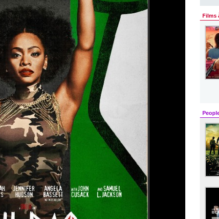
Films 
Peopl