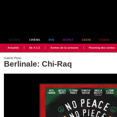
Simplement culte
ACCUEIL
CINÉMA
DVD
PEOPLE
CULTE
FORUM
Actualité
De A à Z
Sorties de la semaine
Planning des sorties
Galerie Photo
Berlinale: Chi-Raq