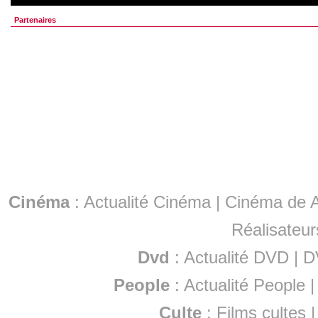
Partenaires
Cinéma
:
Actualité Cinéma
|
Cinéma de A
Réalisateur
Dvd
:
Actualité DVD
|
D
People
:
Actualité People
Culte
:
Films cultes