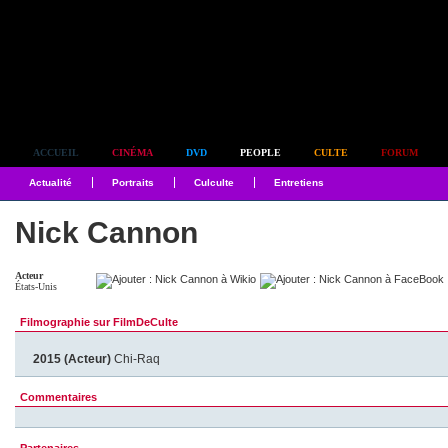
Simplement culte
ACCUEIL
CINÉMA
DVD
PEOPLE
CULTE
FORUM
Actualité
Portraits
Culculte
Entretiens
Nick Cannon
Acteur
États-Unis
Filmographie sur FilmDeCulte
2015 (Acteur)
Chi-Raq
Commentaires