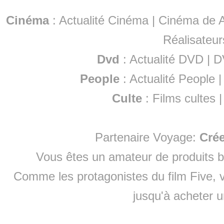
Cinéma
:
Actualité Cinéma
|
Cinéma de A
Réalisateur
Dvd
:
Actualité DVD
|
D
People
:
Actualité People
Culte
:
Films cultes
Partenaire Voyage:
Cré
Vous êtes un amateur de produits
b
Comme les protagonistes du film Five, v
jusqu'à
acheter 