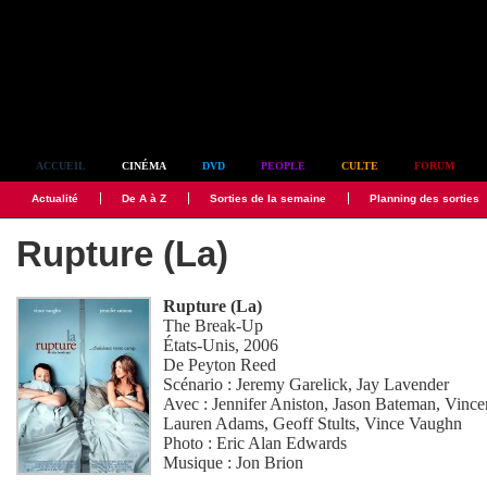
Simplement culte
ACCUEIL
CINÉMA
DVD
PEOPLE
CULTE
FORUM
Actualité
De A à Z
Sorties de la semaine
Planning des sorties
Rupture (La)
Rupture (La)
The Break-Up
États-Unis, 2006
De
Peyton Reed
Scénario :
Jeremy Garelick
,
Jay Lavender
Avec :
Jennifer Aniston
,
Jason Bateman
,
Vince
Lauren Adams
,
Geoff Stults
,
Vince Vaughn
Photo :
Eric Alan Edwards
Musique :
Jon Brion