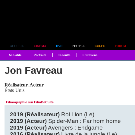
Simplement culte
ACCUEIL
CINÉMA
DVD
PEOPLE
CULTE
FORUM
Actualité
Portraits
Culculte
Entretiens
Jon Favreau
Réalisateur, Acteur
États-Unis
Filmographie sur FilmDeCulte
2019 (Réalisateur)
Roi Lion (Le)
2019 (Acteur)
Spider-Man : Far from home
2019 (Acteur)
Avengers : Endgame
2016 (Réalisateur)
Livre de la jungle (Le)